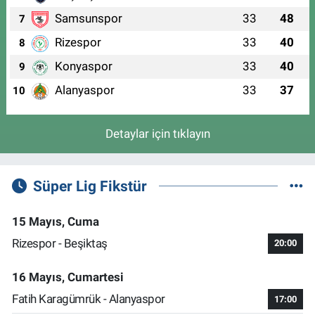
Samsunspor
33
48
7
Rizespor
33
40
8
Konyaspor
33
40
9
Alanyaspor
33
37
10
Detaylar için tıklayın
Süper Lig Fikstür
15 Mayıs, Cuma
Rizespor - Beşiktaş
20:00
16 Mayıs, Cumartesi
Fatih Karagümrük - Alanyaspor
17:00