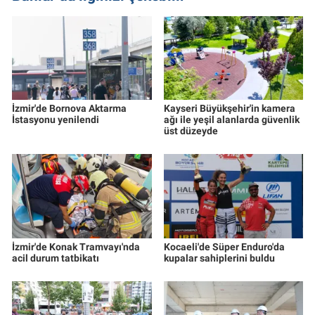
İzmir'de Bornova Aktarma
Kayseri Büyükşehir'in kamera
İstasyonu yenilendi
ağı ile yeşil alanlarda güvenlik
üst düzeyde
İzmir'de Konak Tramvayı'nda
Kocaeli'de Süper Enduro'da
acil durum tatbikatı
kupalar sahiplerini buldu