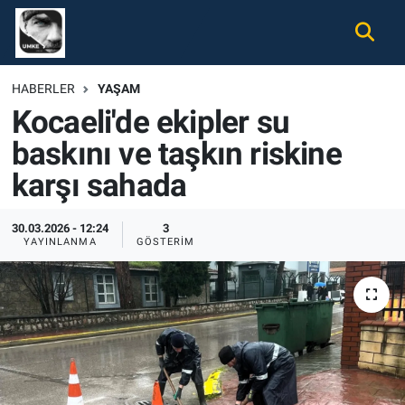
Gündem
Nöbetçi Eczaneler
HABERLER
YAŞAM
Kocaeli'de ekipler su
Ekonomi
Hava Durumu
baskını ve taşkın riskine
Spor
Namaz Vakitleri
karşı sahada
Magazin
Trafik Durumu
30.03.2026 - 12:24
3
YAYINLANMA
GÖSTERIM
Tüm Haberler
Süper Lig Puan Durumu ve Fikstür
İletişim
Tüm Manşetler
Künye
Son Dakika Haberleri
Haber Arşivi