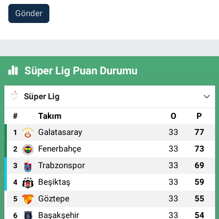
Gönder
Süper Lig Puan Durumu
Süper Lig
#
Takım
O
P
Galatasaray
33
77
1
Fenerbahçe
33
73
2
Trabzonspor
33
69
3
Beşiktaş
33
59
4
Göztepe
33
55
5
Başakşehir
33
54
6