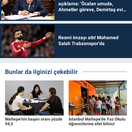
açıklama: 'Öcalan umuda,
Ahmetler göreve, Demirtaş evine
dönmelidir'
Resmi imzayı attı! Mohamed
Salah Trabzonspor'da
Bunlar da ilginizi çekebilir
Maltepe'nin başarı oranı yüzde
İstanbul Maltepe'de Yaz Okulu
94,3
öğrencilerine afet bilinci