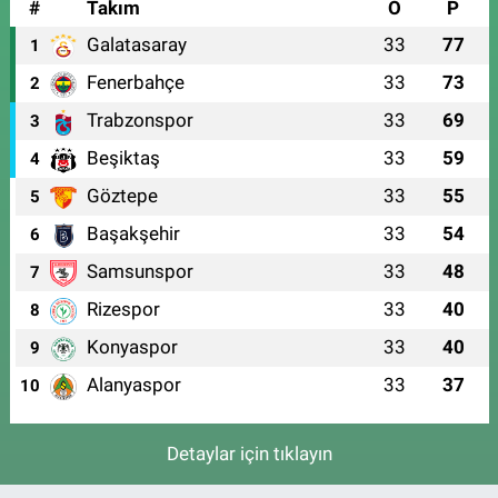
#
Takım
O
P
Galatasaray
33
77
1
Fenerbahçe
33
73
2
Trabzonspor
33
69
3
Beşiktaş
33
59
4
Göztepe
33
55
5
Başakşehir
33
54
6
Samsunspor
33
48
7
Rizespor
33
40
8
Konyaspor
33
40
9
Alanyaspor
33
37
10
Detaylar için tıklayın