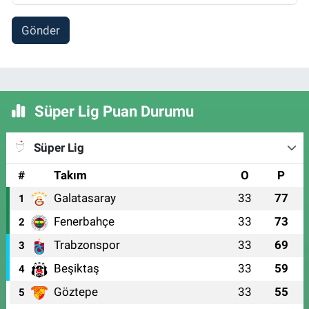
Gönder
Süper Lig Puan Durumu
Süper Lig
#
Takım
O
P
Galatasaray
33
77
1
Fenerbahçe
33
73
2
Trabzonspor
33
69
3
Beşiktaş
33
59
4
Göztepe
33
55
5