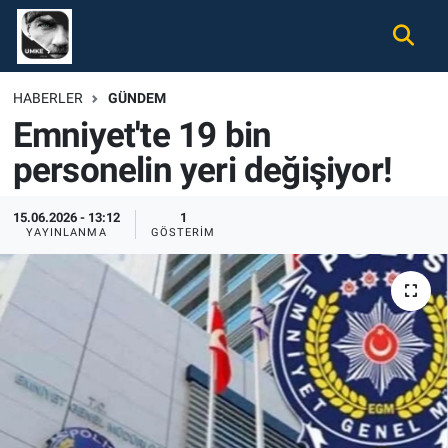
Gündem
Nöbetçi Eczaneler
HABERLER
GÜNDEM
Emniyet'te 19 bin
Ekonomi
Hava Durumu
personelin yeri değişiyor!
Spor
Namaz Vakitleri
15.06.2026 - 13:12
1
Magazin
Trafik Durumu
YAYINLANMA
GÖSTERIM
Tüm Haberler
Süper Lig Puan Durumu ve Fikstür
İletişim
Tüm Manşetler
Künye
Son Dakika Haberleri
Haber Arşivi