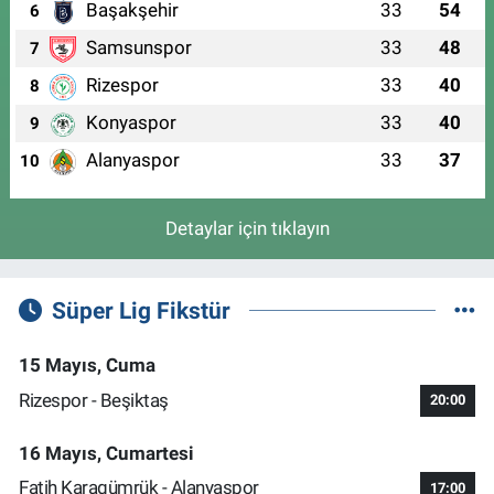
Başakşehir
33
54
6
Samsunspor
33
48
7
Rizespor
33
40
8
Konyaspor
33
40
9
Alanyaspor
33
37
10
Detaylar için tıklayın
Süper Lig Fikstür
15 Mayıs, Cuma
Rizespor - Beşiktaş
20:00
16 Mayıs, Cumartesi
Fatih Karagümrük - Alanyaspor
17:00