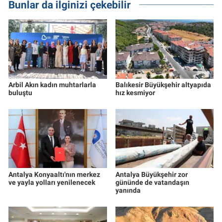
Bunlar da ilginizi çekebilir
Arbil Akın kadın muhtarlarla
Balıkesir Büyükşehir altyapıda
buluştu
hız kesmiyor
Antalya Konyaaltı'nın merkez
Antalya Büyükşehir zor
ve yayla yolları yenilenecek
gününde de vatandaşın
yanında