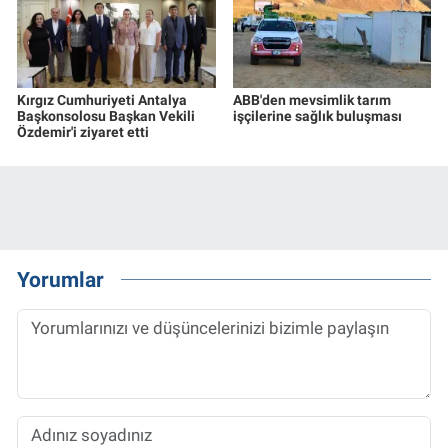
Kırgız Cumhuriyeti Antalya
ABB'den mevsimlik tarım
Başkonsolosu Başkan Vekili
işçilerine sağlık buluşması
Özdemir'i ziyaret etti
Yorumlar