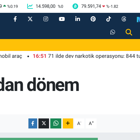
9
14.598,00
79.591,74
%
0.19
%
0
%
-1.82
aç
16:51
71 ilde dev narkotik operasyonu: 844 tutuklam
ndan dönem
-
+
A
A