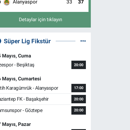
Alanyaspor
33
37
0
Detaylar için tıklayın
Süper Lig Fikstür
5 Mayıs, Cuma
zespor - Beşiktaş
20:00
6 Mayıs, Cumartesi
tih Karagümrük - Alanyaspor
17:00
ziantep FK - Başakşehir
20:00
msunspor - Göztepe
20:00
 Mayıs, Pazar