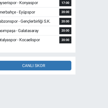
yserispor - Konyaspor
17:00
nerbahçe - Eyüpspor
20:00
abzonspor - Gençlerbirliği S.K.
20:00
sımpaşa - Galatasaray
20:00
talyaspor - Kocaelispor
20:00
CANLI SKOR