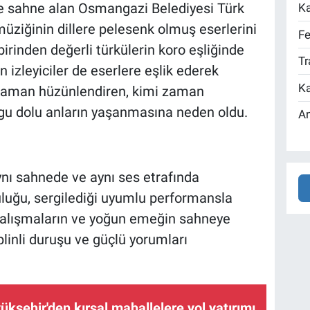
 sahne alan Osmangazi Belediyesi Türk
Ka
üziğinin dillere pelesenk olmuş eserlerini
Fe
rbirinden değerli türkülerin koro eşliğinde
Tr
izleyiciler de eserlere eşlik ederek
Ka
 zaman hüzünlendiren, kimi zaman
ygu dolu anların yaşanmasına neden oldu.
An
aynı sahnede ve aynı ses etrafında
luğu, sergilediği uyumlu performansla
 çalışmaların ve yoğun emeğin sahneye
plinli duruşu ve güçlü yorumları
ükşehir'den kırsal mahallelere yol yatırımı