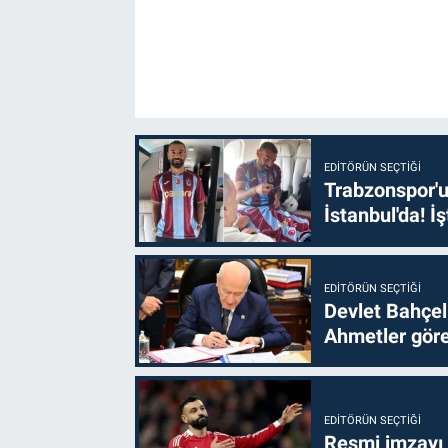
EDITÖRÜN SEÇTIĞI
Trabzonspor'u
İstanbul'da! İş
EDITÖRÜN SEÇTIĞI
Devlet Bahçel
Ahmetler göre
EDITÖRÜN SEÇTIĞI
Resmi imzayı