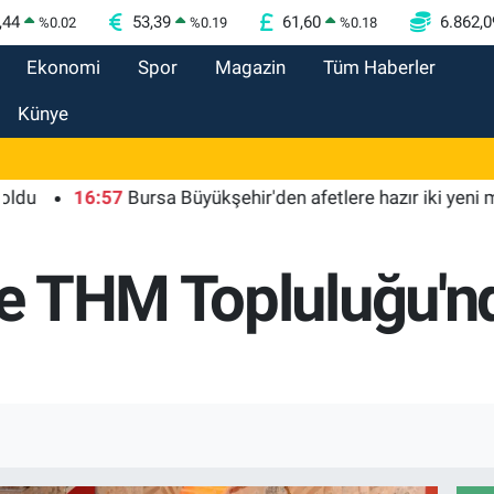
,44
53,39
61,60
6.862,0
%
0.02
%
0.19
%
0.18
Ekonomi
Spor
Magazin
Tüm Haberler
Künye
16:57
Bursa Büyükşehir'den afetlere hazır iki yeni mobil ar
e THM Topluluğu'