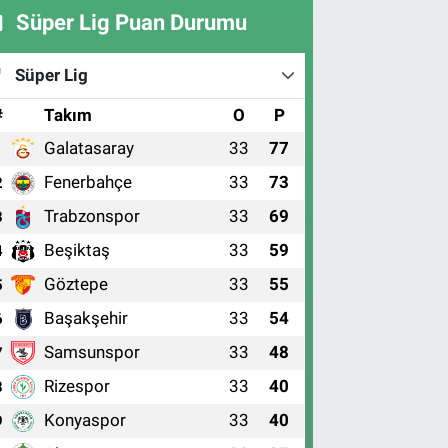
Süper Lig Puan Durumu
Süper Lig
#
Takım
O
P
Galatasaray
33
77
1
Fenerbahçe
33
73
2
Trabzonspor
33
69
3
Beşiktaş
33
59
4
Göztepe
33
55
5
Başakşehir
33
54
6
Samsunspor
33
48
7
Rizespor
33
40
8
Konyaspor
33
40
9