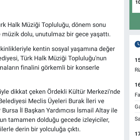
1
ürk Halk Müziği Topluluğu, dönem sonu
 müzik dolu, unutulmaz bir gece yaşattı.
kinlikleriyle kentin sosyal yaşamına değer
iyesi, Türk Halk Müziği Topluluğu'nun
1
arın finalini görkemli bir konserle
Ri
1
ğiyle dikkat çeken Ördekli Kültür Merkezi'nde
Fa
lediyesi Meclis Üyeleri Burak İleri ve
Ga
Bursa İl Başkan Yardımcısı İsmail Altay ile
Sa
nun tamamen dolduğu gecede izleyiciler,
erle derin bir yolculuğa çıktı.
17