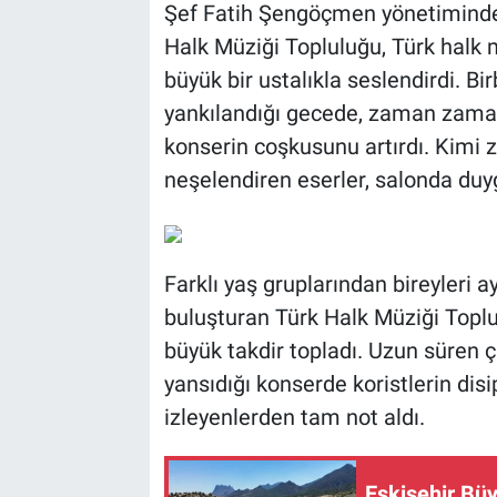
Şef Fatih Şengöçmen yönetiminde
Halk Müziği Topluluğu, Türk halk m
büyük bir ustalıkla seslendirdi. Bi
yankılandığı gecede, zaman zaman 
konserin coşkusunu artırdı. Kimi
neşelendiren eserler, salonda du
Farklı yaş gruplarından bireyleri 
buluşturan Türk Halk Müziği Toplu
büyük takdir topladı. Uzun süren
yansıdığı konserde koristlerin disi
izleyenlerden tam not aldı.
Eskişehir Büy