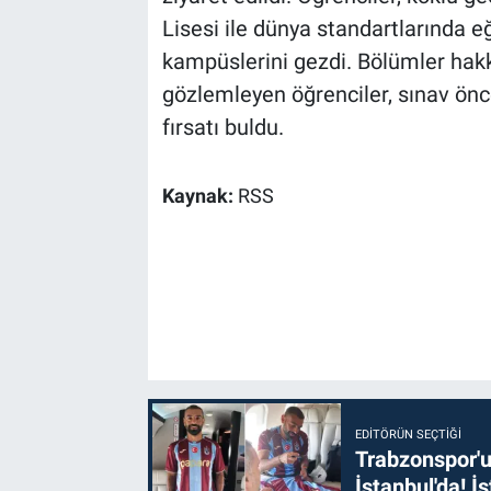
Lisesi ile dünya standartlarında e
kampüslerini gezdi. Bölümler hakk
gözlemleyen öğrenciler, sınav önc
fırsatı buldu.
Kaynak:
RSS
EDITÖRÜN SEÇTIĞI
Trabzonspor'u
İstanbul'da! İş