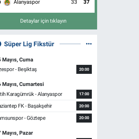
Alanyaspor
33
37
0
Detaylar için tıklayın
Süper Lig Fikstür
5 Mayıs, Cuma
zespor - Beşiktaş
20:00
6 Mayıs, Cumartesi
tih Karagümrük - Alanyaspor
17:00
ziantep FK - Başakşehir
20:00
msunspor - Göztepe
20:00
 Mayıs, Pazar