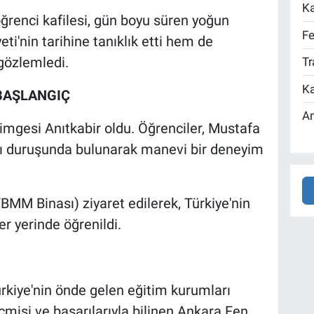
Ka
renci kafilesi, gün boyu süren yoğun
Fe
'nin tarihine tanıklık etti hem de
 gözlemledi.
Tr
Ka
BAŞLANGIÇ
An
simgesi Anıtkabir oldu. Öğrenciler, Mustafa
ı duruşunda bulunarak manevi bir deneyim
BMM Binası) ziyaret edilerek, Türkiye'nin
er yerinde öğrenildi.
rkiye'nin önde gelen eğitim kurumları
eçmişi ve başarılarıyla bilinen Ankara Fen