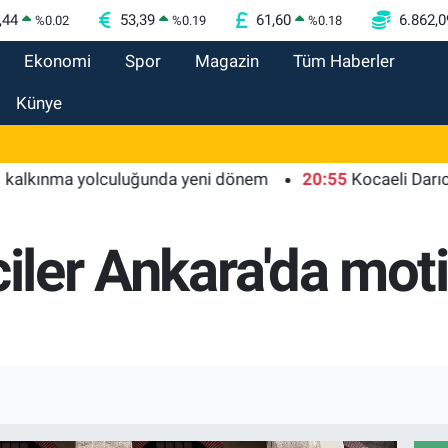
,44
53,39
61,60
6.862,0
%
0.02
%
0.19
%
0.18
Ekonomi
Spor
Magazin
Tüm Haberler
Künye
ınma yolculuğunda yeni dönem
20:55
Kocaeli Darıca'ya B
ciler Ankara'da mo