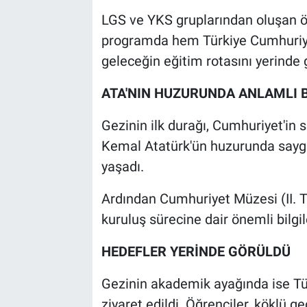
LGS ve YKS gruplarından oluşan öğ
programda hem Türkiye Cumhuriyeti
geleceğin eğitim rotasını yerinde
ATA'NIN HUZURUNDA ANLAMLI 
Gezinin ilk durağı, Cumhuriyet'in 
Kemal Atatürk'ün huzurunda sayg
yaşadı.
Ardından Cumhuriyet Müzesi (II. T
kuruluş sürecine dair önemli bilgil
HEDEFLER YERİNDE GÖRÜLDÜ
Gezinin akademik ayağında ise Tü
ziyaret edildi. Öğrenciler, köklü g