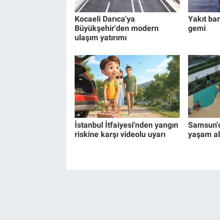
Kocaeli Darıca'ya
Yakıt bar
Büyükşehir'den modern
gemi
ulaşım yatırımı
İstanbul İtfaiyesi'nden yangın
Samsun'd
riskine karşı videolu uyarı
yaşam al