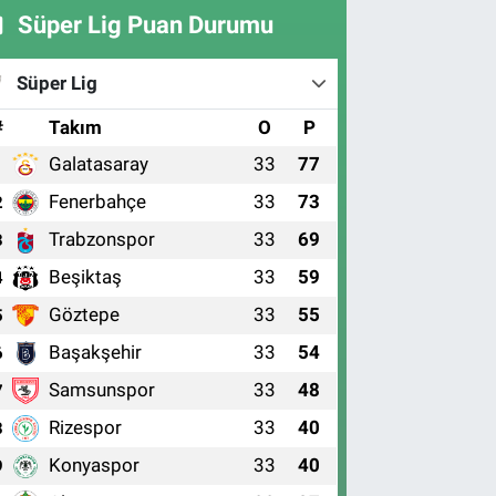
Süper Lig Puan Durumu
Süper Lig
#
Takım
O
P
Galatasaray
33
77
1
Fenerbahçe
33
73
2
Trabzonspor
33
69
3
Beşiktaş
33
59
4
Göztepe
33
55
5
Başakşehir
33
54
6
Samsunspor
33
48
7
Rizespor
33
40
8
Konyaspor
33
40
9