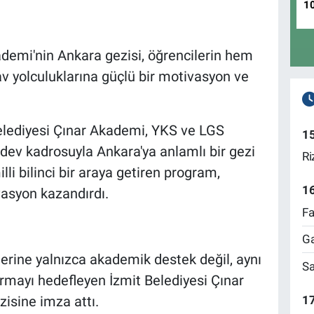
1
ademi'nin Ankara gezisi, öğrencilerin hem
av yolculuklarına güçlü bir motivasyon ve
elediyesi Çınar Akademi, YKS ve LGS
1
 dev kadrosuyla Ankara'ya anlamlı bir gezi
Ri
li bilinci bir araya getiren program,
1
asyon kazandırdı.
Fa
Ga
lerine yalnızca akademik destek değil, aynı
Sa
rmayı hedefleyen İzmit Belediyesi Çınar
17
isine imza attı.