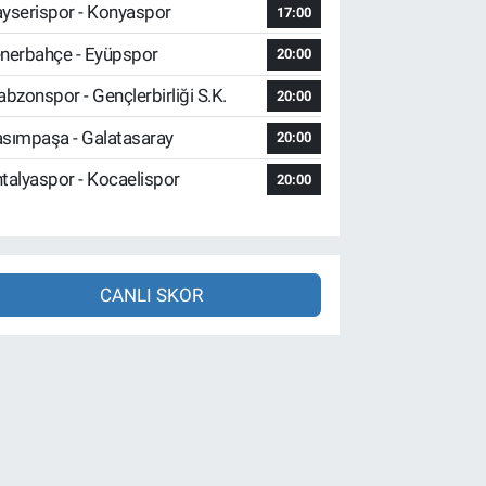
yserispor - Konyaspor
17:00
nerbahçe - Eyüpspor
20:00
abzonspor - Gençlerbirliği S.K.
20:00
sımpaşa - Galatasaray
20:00
talyaspor - Kocaelispor
20:00
CANLI SKOR