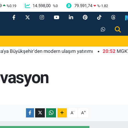
9
14.598,00
79.591,74
%
0.19
%
0
%
-1.82
üyükşehir'den modern ulaşım yatırımı
20:52
MGK'dan 8 ma
tivasyon
-
+
A
A