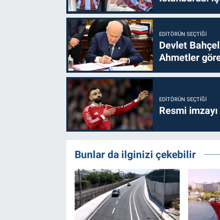
EDITÖRÜN SEÇTIĞI
Devlet Bahçel
Ahmetler göre
EDITÖRÜN SEÇTIĞI
Resmi imzayı
Bunlar da ilginizi çekebilir