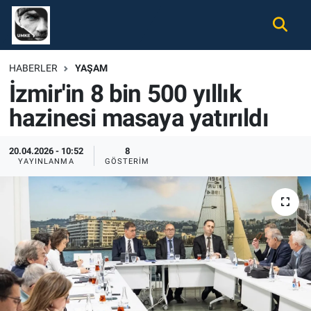
Gündem
Nöbetçi Eczaneler
HABERLER
YAŞAM
İzmir'in 8 bin 500 yıllık
Ekonomi
Hava Durumu
hazinesi masaya yatırıldı
Spor
Namaz Vakitleri
20.04.2026 - 10:52
8
Magazin
Trafik Durumu
YAYINLANMA
GÖSTERIM
Tüm Haberler
Süper Lig Puan Durumu ve Fikstür
İletişim
Tüm Manşetler
Künye
Son Dakika Haberleri
Haber Arşivi