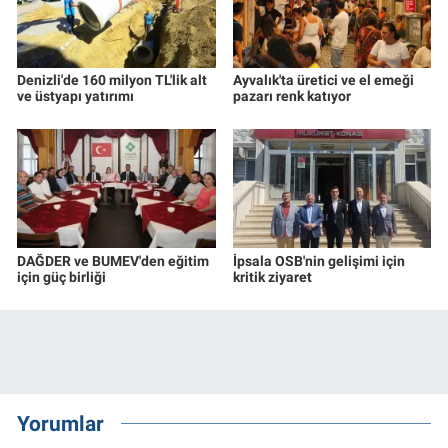
Denizli'de 160 milyon TL'lik alt
Ayvalık'ta üretici ve el emeği
ve üstyapı yatırımı
pazarı renk katıyor
DAĞDER ve BUMEV'den eğitim
İpsala OSB'nin gelişimi için
için güç birliği
kritik ziyaret
Yorumlar