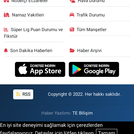
Nöbetçi Eczaneler
Hava Durumu
Namaz Vakitleri
Trafik Durumu
Süper Lig Puan Durumu ve
Tüm Manşetler
Fikstür
Son Dakika Haberleri
Haber Arşivi
RSS
Copyright © 2022. Her hakkı saklıdır.
Haber Yazılımı:
TE Bilişim
En iyi site deneyimi sağlamak için çerezlerden
faydalanıyoruz. Detaylar için lütfen tıklayın.
Tamam