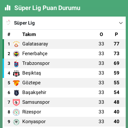
Süper Lig Puan Durumu
Süper Lig
#
Takım
O
P
Galatasaray
33
77
1
Fenerbahçe
33
73
2
Trabzonspor
33
69
3
Beşiktaş
33
59
4
Göztepe
33
55
5
Başakşehir
33
54
6
Samsunspor
33
48
7
Rizespor
33
40
8
Konyaspor
33
40
9