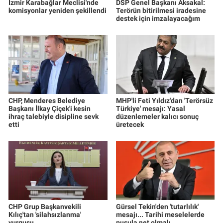
İzmir Karabağlar Meclisi'nde
DSP Genel Başkanı Aksakal:
komisyonlar yeniden şekillendi
Terörün bitirilmesi iradesine
destek için imzalayacağım
CHP, Menderes Belediye
MHP'li Feti Yıldız'dan 'Terörsüz
Başkanı İlkay Çiçek'i kesin
Türkiye' mesajı: Yasal
ihraç talebiyle disipline sevk
düzenlemeler kalıcı sonuç
etti
üretecek
CHP Grup Başkanvekili
Gürsel Tekin'den 'tutarlılık'
Kılıç'tan 'silahsızlanma'
mesajı... Tarihi meselelerde
vurgusu
pusula net olmalı