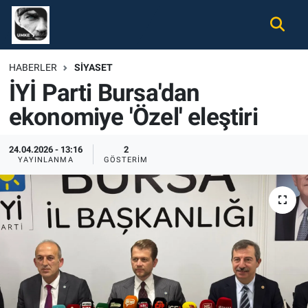
Gündem
Nöbetçi Eczaneler
HABERLER
SIYASET
İYİ Parti Bursa'dan
Ekonomi
Hava Durumu
ekonomiye 'Özel' eleştiri
Spor
Namaz Vakitleri
24.04.2026 - 13:16
2
Magazin
Trafik Durumu
YAYINLANMA
GÖSTERIM
Tüm Haberler
Süper Lig Puan Durumu ve Fikstür
İletişim
Tüm Manşetler
Künye
Son Dakika Haberleri
Haber Arşivi