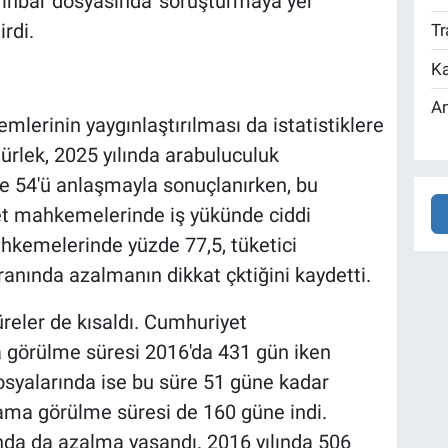
 ihbar dosyasında 'soruşturmaya yer
irdi.
Tr
Ka
An
lerinin yaygınlaştırılması da istatistiklere
ürlek, 2025 yılında arabuluculuk
 54'ü anlaşmayla sonuçlanırken, bu
aret mahkemelerinde iş yükünde ciddi
ahkemelerinde yüzde 77,5, tüketici
nında azalmanın dikkat çktiğini kaydetti.
üreler de kısaldı. Cumhuriyet
a görülme süresi 2016'da 431 gün iken
dosyalarında ise bu süre 51 güne kadar
ama görülme süresi de 160 güne indi.
da da azalma yaşandı. 2016 yılında 506