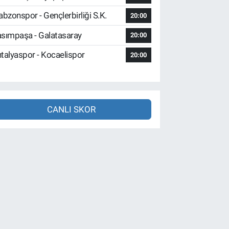
abzonspor - Gençlerbirliği S.K.
20:00
sımpaşa - Galatasaray
20:00
talyaspor - Kocaelispor
20:00
CANLI SKOR