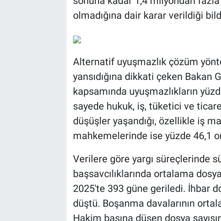
sonuna kadar 1,4 milyondan fazla
olmadığına dair karar verildiği bild
Alternatif uyuşmazlık çözüm yöntem
yansıdığına dikkati çeken Bakan G
kapsamında uyuşmazlıkların yüzde
sayede hukuk, iş, tüketici ve tic
düşüşler yaşandığı, özellikle iş m
mahkemelerinde ise yüzde 46,1 ora
Verilere göre yargı süreçlerinde s
başsavcılıklarında ortalama dosy
2025'te 393 güne geriledi. İhbar 
düştü. Boşanma davalarının ortal
Hakim başına düşen dosya sayısın