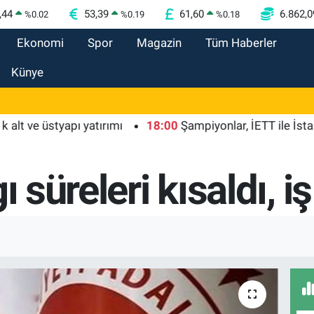
,44
53,39
61,60
6.862,0
%
0.02
%
0.19
%
0.18
Ekonomi
Spor
Magazin
Tüm Haberler
Künye
 üstyapı yatırımı
18:00
Şampiyonlar, İETT ile İstanbul'da
ı süreleri kısaldı, i