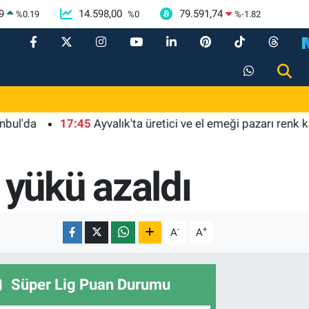
9
14.598,00
79.591,74
%
0.19
%
0
%
-1.82
17:45
Ayvalık'ta üretici ve el emeği pazarı renk katıyor
ş yükü azaldı
-
+
A
A
Süper Lig Puan Durumu