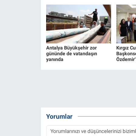
Antalya Büyükşehir zor
Kırgız C
gününde de vatandaşın
Başkonso
yanında
Özdemir'i
Yorumlar