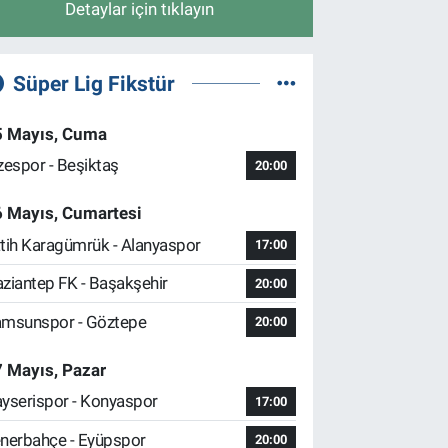
Detaylar için tıklayın
Süper Lig Fikstür
5 Mayıs, Cuma
zespor - Beşiktaş
20:00
6 Mayıs, Cumartesi
tih Karagümrük - Alanyaspor
17:00
ziantep FK - Başakşehir
20:00
msunspor - Göztepe
20:00
 Mayıs, Pazar
yserispor - Konyaspor
17:00
nerbahçe - Eyüpspor
20:00