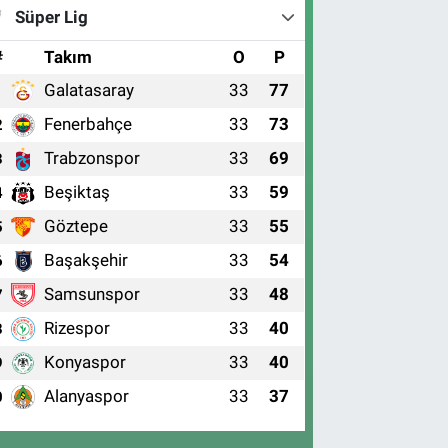
Süper Lig
#
Takım
O
P
Galatasaray
33
77
1
Fenerbahçe
33
73
2
Trabzonspor
33
69
3
Beşiktaş
33
59
4
Göztepe
33
55
5
Başakşehir
33
54
6
Samsunspor
33
48
7
Rizespor
33
40
8
Konyaspor
33
40
9
Alanyaspor
33
37
0