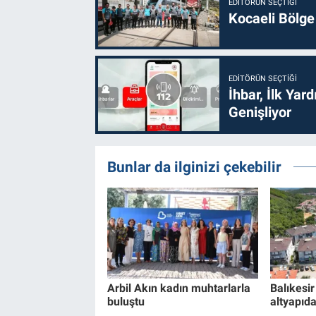
EDITÖRÜN SEÇTIĞI
Kocaeli Bölge
EDITÖRÜN SEÇTIĞI
İhbar, İlk Yar
Genişliyor
Bunlar da ilginizi çekebilir
Arbil Akın kadın muhtarlarla
Balıkesi
buluştu
altyapıd