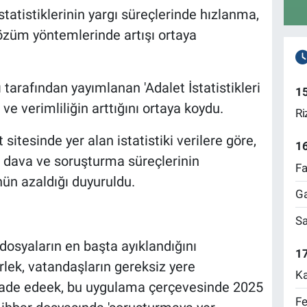
istatistiklerinin yargı süreçlerinde hızlanma,
özüm yöntemlerinde artışı ortaya
 tarafından yayımlanan 'Adalet İstatistikleri
1
 ve verimliliğin arttığını ortaya koydu.
Ri
sitesinde yer alan istatistiki verilere göre,
1
 dava ve soruşturma süreçlerinin
Fa
nün azaldığı duyuruldu.
Ga
Sa
syaların en başta ayıklandığını
17
lek, vatandaşların gereksiz yere
Ka
ifade edeek, bu uygulama çerçevesinde 2025
Fe