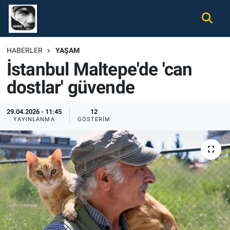
Gündem
Nöbetçi Eczaneler
HABERLER
YAŞAM
İstanbul Maltepe'de 'can
Ekonomi
Hava Durumu
dostlar' güvende
Spor
Namaz Vakitleri
29.04.2026 - 11:45
12
Magazin
Trafik Durumu
YAYINLANMA
GÖSTERIM
Tüm Haberler
Süper Lig Puan Durumu ve Fikstür
İletişim
Tüm Manşetler
Künye
Son Dakika Haberleri
Haber Arşivi