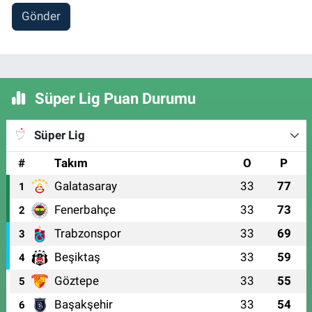
Gönder
Süper Lig Puan Durumu
Süper Lig
#
Takım
O
P
Galatasaray
33
77
1
Fenerbahçe
33
73
2
Trabzonspor
33
69
3
Beşiktaş
33
59
4
Göztepe
33
55
5
Başakşehir
33
54
6