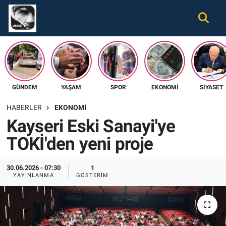
Gündem
Nöbetçi Eczaneler
Ekonomi
Hava Durumu
GÜNDEM
YAŞAM
SPOR
EKONOMI
SIYASET
Spor
Namaz Vakitleri
HABERLER
EKONOMI
Magazin
Trafik Durumu
Kayseri Eski Sanayi'ye
TOKİ'den yeni proje
Tüm Haberler
Süper Lig Puan Durumu ve Fikstür
İletişim
Tüm Manşetler
30.06.2026 - 07:30
1
YAYINLANMA
GÖSTERIM
Künye
Son Dakika Haberleri
Haber Arşivi