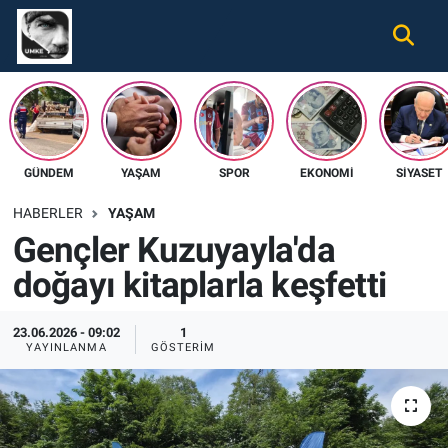
Gündem
Nöbetçi Eczaneler
Ekonomi
Hava Durumu
GÜNDEM
YAŞAM
SPOR
EKONOMI
SIYASET
Spor
Namaz Vakitleri
HABERLER
YAŞAM
Magazin
Trafik Durumu
Gençler Kuzuyayla'da
doğayı kitaplarla keşfetti
Tüm Haberler
Süper Lig Puan Durumu ve Fikstür
İletişim
Tüm Manşetler
23.06.2026 - 09:02
1
YAYINLANMA
GÖSTERIM
Künye
Son Dakika Haberleri
Haber Arşivi