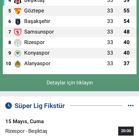
Beşiktaş
33
59
4
Göztepe
33
55
5
Başakşehir
33
54
6
Samsunspor
33
48
7
Rizespor
33
40
8
Konyaspor
33
40
9
Alanyaspor
33
37
10
Detaylar için tıklayın
Süper Lig Fikstür
15 Mayıs, Cuma
Rizespor - Beşiktaş
20:00