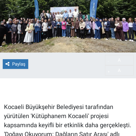
A
-
Paylaş
A
+
Kocaeli Büyükşehir Belediyesi tarafından
yürütülen 'Kütüphanem Kocaeli' projesi
kapsamında keyifli bir etkinlik daha gerçekleşti.
'Doğayı Okuyorum: Dağların Satır Arası' adlı