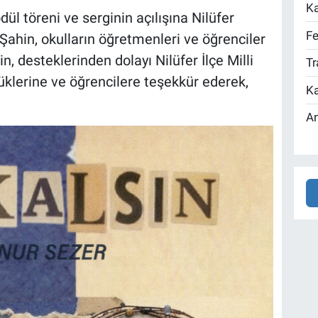
Ka
l töreni ve serginin açılışına Nilüfer
Fe
ahin, okulların öğretmenleri ve öğrenciler
n, desteklerinden dolayı Nilüfer İlçe Milli
Tr
klerine ve öğrencilere teşekkür ederek,
Ka
An