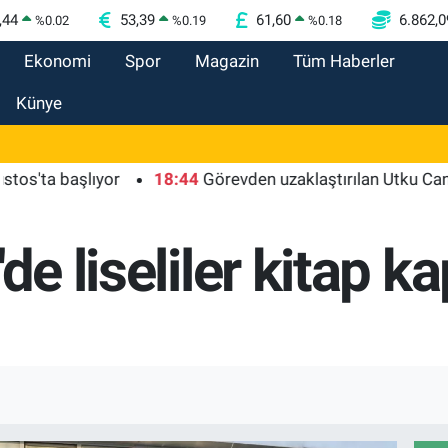
,44
53,39
61,60
6.862,0
%
0.02
%
0.19
%
0.18
Ekonomi
Spor
Magazin
Tüm Haberler
Künye
şlıyor
18:44
Görevden uzaklaştırılan Utku Caner Çaykara
de liseliler kitap k