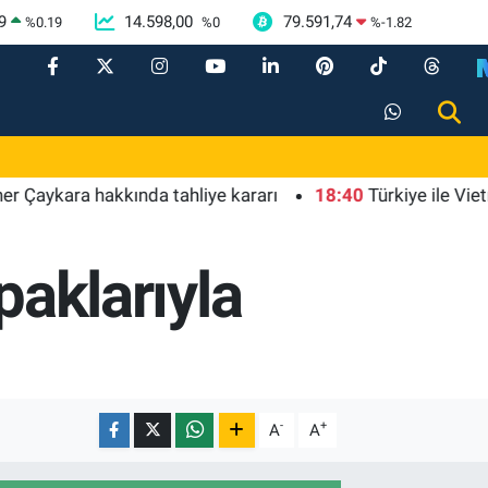
9
14.598,00
79.591,74
%
0.19
%
0
%
-1.82
 hakkında tahliye kararı
18:40
Türkiye ile Vietnam arasın
apaklarıyla
-
+
A
A