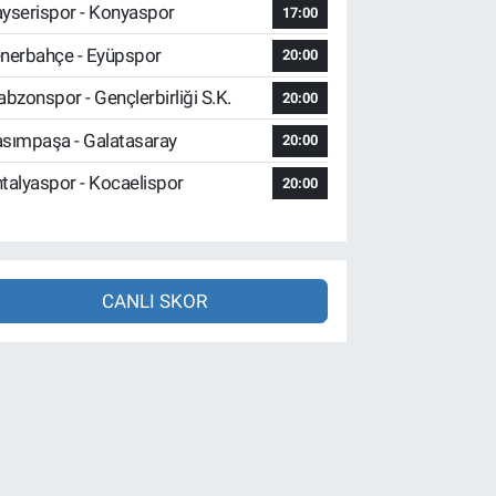
yserispor - Konyaspor
17:00
nerbahçe - Eyüpspor
20:00
abzonspor - Gençlerbirliği S.K.
20:00
sımpaşa - Galatasaray
20:00
talyaspor - Kocaelispor
20:00
CANLI SKOR