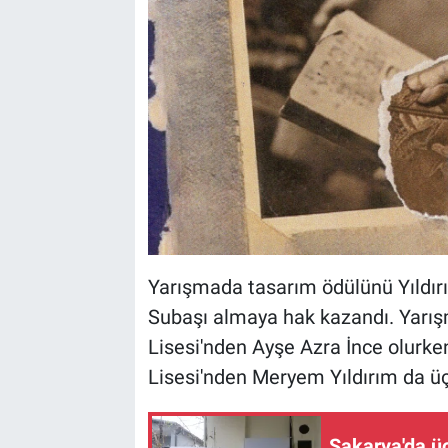
Yarışmada tasarım ödülünü Yıldırı
Subaşı almaya hak kazandı. Yarış
Lisesi'nden Ayşe Azra İnce olurke
Lisesi'nden Meryem Yıldırım da ü
Sakarya'da ü