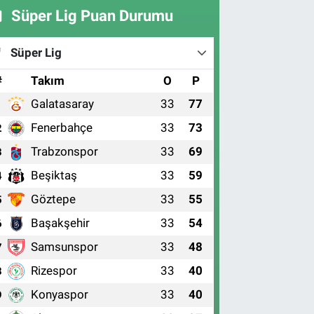
Süper Lig Puan Durumu
Süper Lig
#
Takım
O
P
Galatasaray
33
77
1
Fenerbahçe
33
73
2
Trabzonspor
33
69
3
Beşiktaş
33
59
4
Göztepe
33
55
5
Başakşehir
33
54
6
Samsunspor
33
48
7
Rizespor
33
40
8
Konyaspor
33
40
9