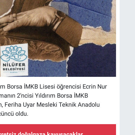
m Borsa İMKB Lisesi öğrencisi Ecrin Nur
manın 2'ncisi Yıldırım Borsa İMKB
n, Feriha Uyar Mesleki Teknik Anadolu
çüncü oldu.
cretsiz doğalgaza kavuşacaklar