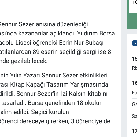
1
ı Sennur Sezer anısına düzenlediği
sı'nda kazananlar açıklandı. Yıldırım Borsa
adolu Lisesi öğrencisi Ecrin Nur Subaşı
atılanlardan 89 eserin seçildiği sergi ise 8
1
de gezilebilecek.
Ri
'nin Yılın Yazarı Sennur Sezer etkinlikleri
1
rası Kitap Kapağı Tasarım Yarışması'nda
Fa
ildi. Sennur Sezer'in 'İzi Kalsın' kitabını
 tasarladı. Bursa genelinden 18 okulun
Ga
slim edildi. Seçici kurulun
Sa
öğrenci dereceye girerken, 3 öğrenciye de
17