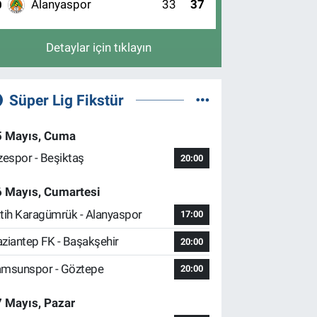
Alanyaspor
33
37
0
Detaylar için tıklayın
Süper Lig Fikstür
5 Mayıs, Cuma
zespor - Beşiktaş
20:00
6 Mayıs, Cumartesi
tih Karagümrük - Alanyaspor
17:00
ziantep FK - Başakşehir
20:00
msunspor - Göztepe
20:00
 Mayıs, Pazar