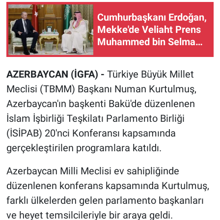
Cumhurbaşkanı Erdoğan,
Mekke'de Veliaht Prens
Muhammed bin Selman
ile görüştü
AZERBAYCAN (İGFA) -
Türkiye Büyük Millet
Meclisi (TBMM) Başkanı Numan Kurtulmuş,
Azerbaycan'ın başkenti Bakü'de düzenlenen
İslam İşbirliği Teşkilatı Parlamento Birliği
(İSİPAB) 20'nci Konferansı kapsamında
gerçekleştirilen programlara katıldı.
Azerbaycan Milli Meclisi ev sahipliğinde
düzenlenen konferans kapsamında Kurtulmuş,
farklı ülkelerden gelen parlamento başkanları
ve heyet temsilcileriyle bir araya geldi.