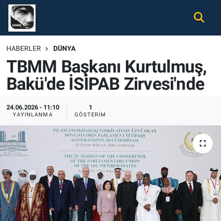
Gündem
Nöbetçi Eczaneler
HABERLER
DÜNYA
TBMM Başkanı Kurtulmuş,
Ekonomi
Hava Durumu
Bakü'de İSİPAB Zirvesi'nde
Spor
Namaz Vakitleri
24.06.2026 - 11:10
1
Magazin
Trafik Durumu
YAYINLANMA
GÖSTERIM
Tüm Haberler
Süper Lig Puan Durumu ve Fikstür
İletişim
Tüm Manşetler
Künye
Son Dakika Haberleri
Haber Arşivi