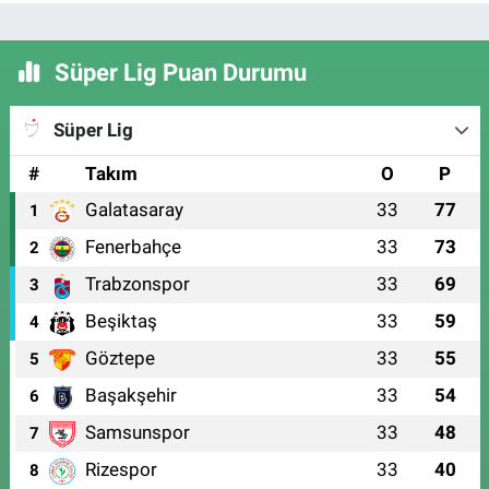
Süper Lig Puan Durumu
Süper Lig
#
Takım
O
P
Galatasaray
33
77
1
Fenerbahçe
33
73
2
Trabzonspor
33
69
3
Beşiktaş
33
59
4
Göztepe
33
55
5
Başakşehir
33
54
6
Samsunspor
33
48
7
Rizespor
33
40
8