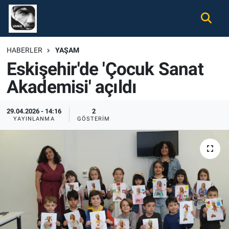
Gündem
Nöbetçi Eczaneler
HABERLER
YAŞAM
Eskişehir'de 'Çocuk Sanat
Ekonomi
Hava Durumu
Akademisi' açıldı
Spor
Namaz Vakitleri
29.04.2026 - 14:16
2
Magazin
Trafik Durumu
YAYINLANMA
GÖSTERIM
Tüm Haberler
Süper Lig Puan Durumu ve Fikstür
İletişim
Tüm Manşetler
Künye
Son Dakika Haberleri
Haber Arşivi