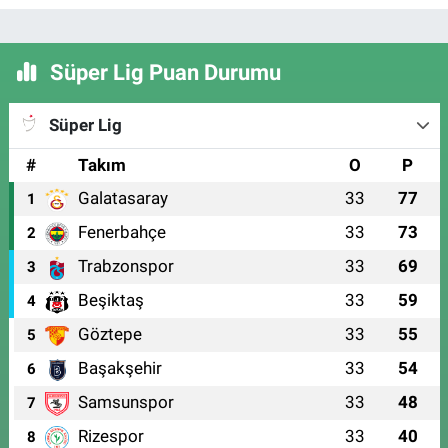
Süper Lig Puan Durumu
Süper Lig
#
Takım
O
P
Galatasaray
33
77
1
Fenerbahçe
33
73
2
Trabzonspor
33
69
3
Beşiktaş
33
59
4
Göztepe
33
55
5
Başakşehir
33
54
6
Samsunspor
33
48
7
Rizespor
33
40
8