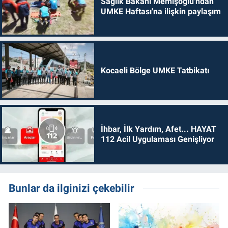
Sağlık Bakanı Memişoğlu'ndan
UMKE Haftası'na ilişkin paylaşım
Kocaeli Bölge UMKE Tatbikatı
İhbar, İlk Yardım, Afet... HAYAT
112 Acil Uygulaması Genişliyor
Bunlar da ilginizi çekebilir