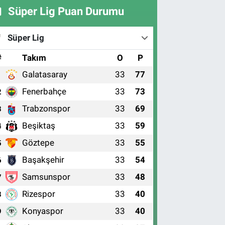
Süper Lig Puan Durumu
Süper Lig
#
Takım
O
P
Galatasaray
33
77
1
Fenerbahçe
33
73
2
Trabzonspor
33
69
3
Beşiktaş
33
59
4
Göztepe
33
55
5
Başakşehir
33
54
6
Samsunspor
33
48
7
Rizespor
33
40
8
Konyaspor
33
40
9