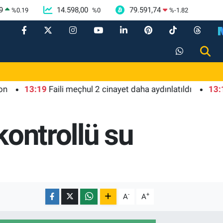
9
14.598,00
79.591,74
%
0.19
%
0
%
-1.82
13:19
Faili meçhul 2 cinayet daha aydınlatıldı
13:15
Türk
kontrollü su
-
+
A
A