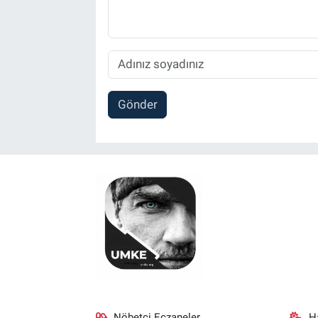
Gönder
Nöbetçi Eczaneler
H