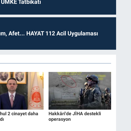
 UMKE Tatbikatı
dım, Afet... HAYAT 112 Acil Uygulaması
çhul 2 cinayet daha
Hakkâri'de JİHA destekli
dı
operasyon