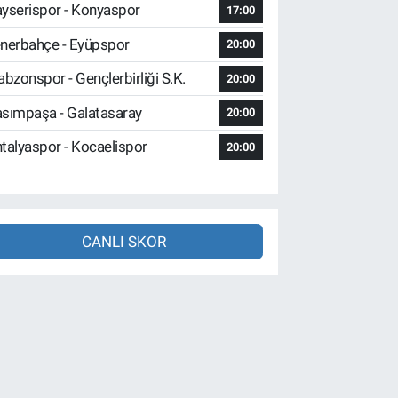
yserispor - Konyaspor
17:00
nerbahçe - Eyüpspor
20:00
abzonspor - Gençlerbirliği S.K.
20:00
sımpaşa - Galatasaray
20:00
talyaspor - Kocaelispor
20:00
CANLI SKOR