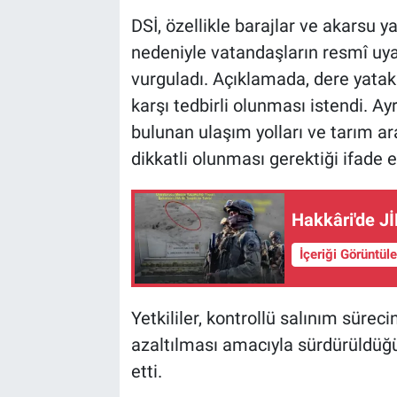
DSİ, özellikle barajlar ve akarsu 
nedeniyle vatandaşların resmî uyar
vurguladı. Açıklamada, dere yatak
karşı tedbirli olunması istendi. A
bulunan ulaşım yolları ve tarım ar
dikkatli olunması gerektiği ifade ed
Hakkâri'de J
İçeriği Görüntül
Yetkililer, kontrollü salınım süreci
azaltılması amacıyla sürdürüldüğ
etti.