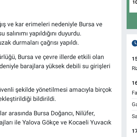
1
ış ve kar erimeleri nedeniyle Bursa ve
u salınımı yapıldığını duyurdu.
zak durmaları çağrısı yapıldı.
lüğü, Bursa ve çevre illerde etkili olan
1
deniyle barajlara yüksek debili su girişleri
Ri
1
üvenli şekilde yönetilmesi amacıyla birçok
Fa
eştirildiği bildirildi.
Ga
jlar arasında Bursa Doğancı, Nilüfer,
Sa
ajları ile Yalova Gökçe ve Kocaeli Yuvacık
17