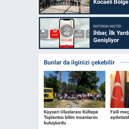
Kocaeli Bölge
EDITÖRÜN SEÇTIĞI
İhbar, İlk Yar
Genişliyor
Bunlar da ilginizi çekebilir
Kayseri Uluslarası Kültepe
Faili me
Toplantısı bilim insanlarını
aydınlatıl
buluşturdu