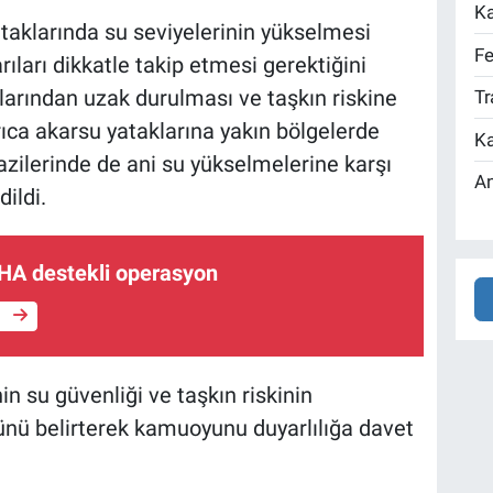
Ka
yataklarında su seviyelerinin yükselmesi
Fe
ıları dikkatle takip etmesi gerektiğini
larından uzak durulması ve taşkın riskine
Tr
yrıca akarsu yataklarına yakın bölgelerde
Ka
azilerinde de ani su yükselmelerine karşı
An
ildi.
İHA destekli operasyon
e
nin su güvenliği ve taşkın riskinin
ünü belirterek kamuoyunu duyarlılığa davet