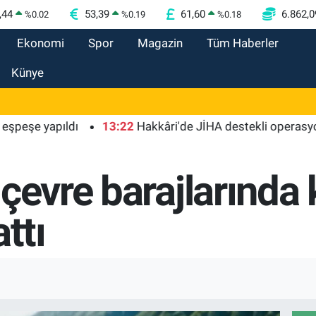
,44
53,39
61,60
6.862,0
%
0.02
%
0.19
%
0.18
Ekonomi
Spor
Magazin
Tüm Haberler
Künye
 yapıldı
13:22
Hakkâri'de JİHA destekli operasyon
çevre barajlarında 
ttı