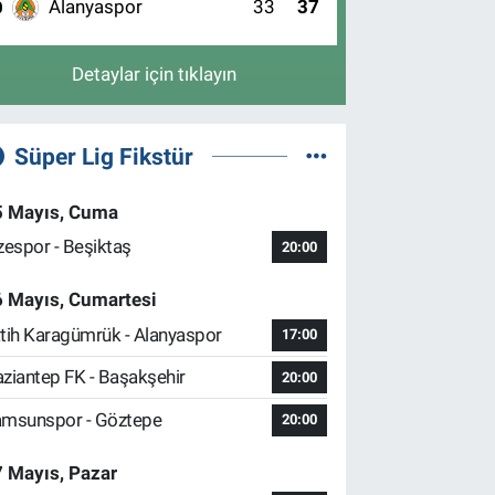
Alanyaspor
33
37
0
Detaylar için tıklayın
Süper Lig Fikstür
5 Mayıs, Cuma
zespor - Beşiktaş
20:00
6 Mayıs, Cumartesi
tih Karagümrük - Alanyaspor
17:00
ziantep FK - Başakşehir
20:00
msunspor - Göztepe
20:00
 Mayıs, Pazar