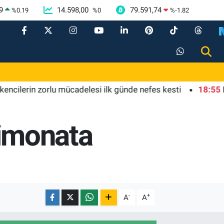
9
14.598,00
79.591,74
%
0.19
%
0
%
-1.82
rin zorlu mücadelesi ilk günde nefes kesti
18:55
Bursa'd
limonata
-
+
A
A