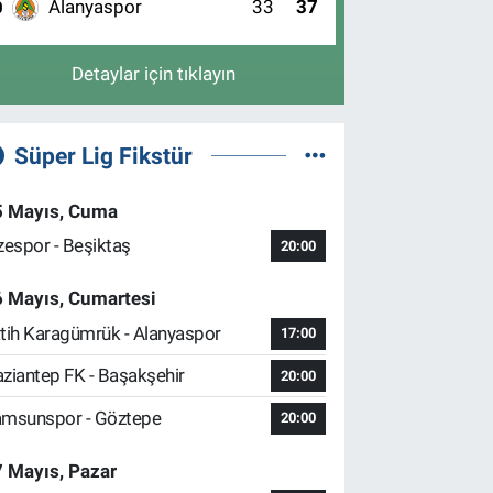
Alanyaspor
33
37
0
Detaylar için tıklayın
Süper Lig Fikstür
5 Mayıs, Cuma
zespor - Beşiktaş
20:00
6 Mayıs, Cumartesi
tih Karagümrük - Alanyaspor
17:00
ziantep FK - Başakşehir
20:00
msunspor - Göztepe
20:00
 Mayıs, Pazar