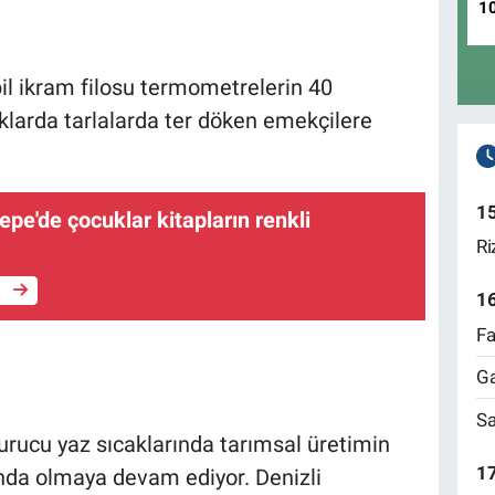
1
il ikram filosu termometrelerin 40
larda tarlalarda ter döken emekçilere
1
epe'de çocuklar kitapların renkli
Ri
e
1
Fa
Ga
Sa
urucu yaz sıcaklarında tarımsal üretimin
17
nda olmaya devam ediyor. Denizli