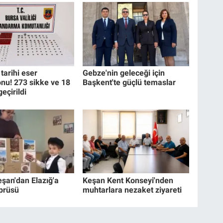
tarihi eser
Gebze'nin geleceği için
nu! 273 sikke ve 18
Başkent'te güçlü temaslar
geçirildi
eşan'dan Elazığ'a
Keşan Kent Konseyi'nden
prüsü
muhtarlara nezaket ziyareti