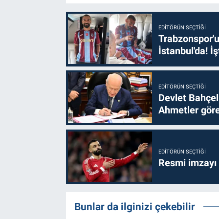
EDITÖRÜN SEÇTIĞI
Trabzonspor'u
İstanbul'da! İş
EDITÖRÜN SEÇTIĞI
Devlet Bahçel
Ahmetler göre
EDITÖRÜN SEÇTIĞI
Resmi imzayı
Bunlar da ilginizi çekebilir