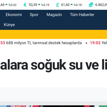
,44
53,39
61,60
6.862,0
%
0.02
%
0.19
%
0.18
Ekonomi
Spor
Magazin
Tüm Haberler
Künye
 milyon TL tarımsal destek hesaplarda
19:02
Yelkencile
rlalara soğuk su ve 