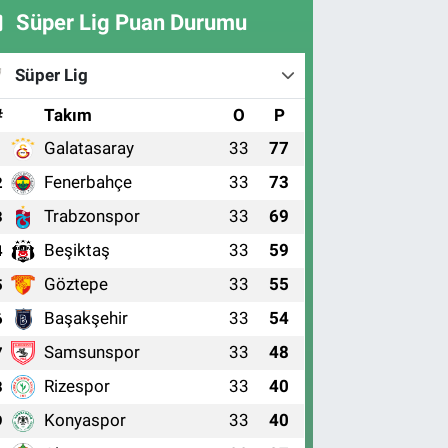
Süper Lig Puan Durumu
Süper Lig
#
Takım
O
P
Galatasaray
33
77
1
Fenerbahçe
33
73
2
Trabzonspor
33
69
3
Beşiktaş
33
59
4
Göztepe
33
55
5
Başakşehir
33
54
6
Samsunspor
33
48
7
Rizespor
33
40
8
Konyaspor
33
40
9