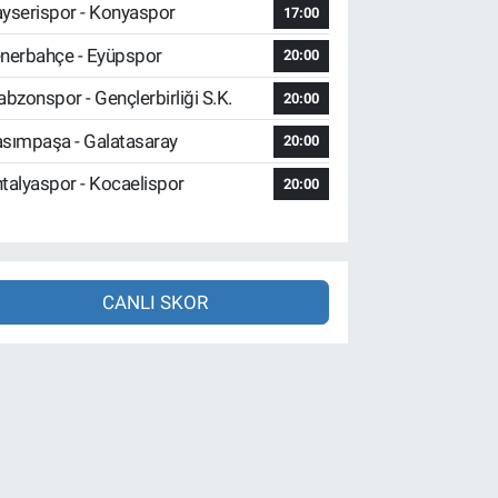
yserispor - Konyaspor
17:00
nerbahçe - Eyüpspor
20:00
abzonspor - Gençlerbirliği S.K.
20:00
sımpaşa - Galatasaray
20:00
talyaspor - Kocaelispor
20:00
CANLI SKOR