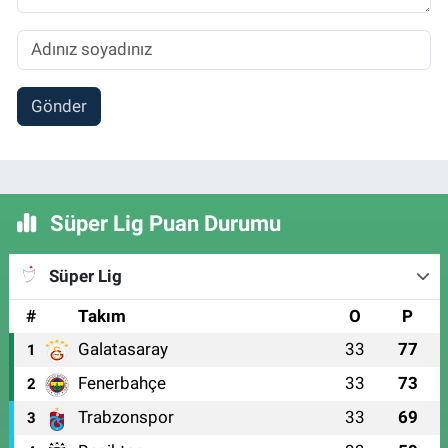
Gönder
Süper Lig Puan Durumu
Süper Lig
#
Takım
O
P
Galatasaray
33
77
1
Fenerbahçe
33
73
2
Trabzonspor
33
69
3