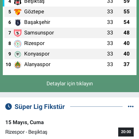
Beşiktaş
33
59
4
Göztepe
33
55
5
Başakşehir
33
54
6
Samsunspor
33
48
7
Rizespor
33
40
8
Konyaspor
33
40
9
Alanyaspor
33
37
10
Detaylar için tıklayın
Süper Lig Fikstür
15 Mayıs, Cuma
Rizespor - Beşiktaş
20:00