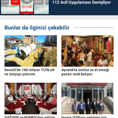
112 Acil Uygulaması Genişliyor
Bunlar da ilginizi çekebilir
Denizli'de 160 milyon TL'lik alt
Ayvalık'ta üretici ve el emeği
ve üstyapı yatırımı
pazarı renk katıyor
DAĞDER ve BUMEV'den eğitim
İpsala OSB'nin gelişimi için