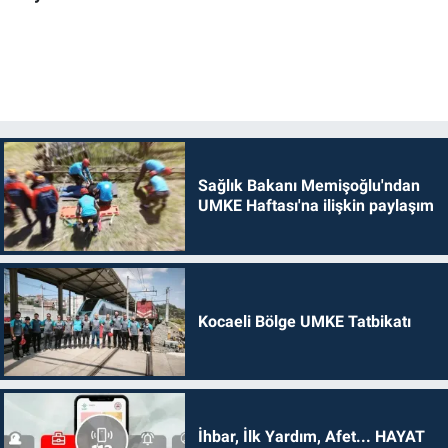
Sağlık Bakanı Memişoğlu'ndan
UMKE Haftası'na ilişkin paylaşım
Kocaeli Bölge UMKE Tatbikatı
İhbar, İlk Yardım, Afet... HAYAT