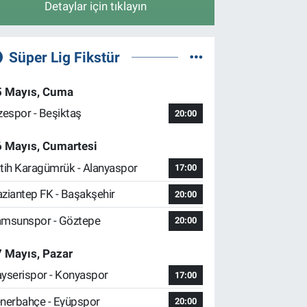
Detaylar için tıklayın
Süper Lig Fikstür
5 Mayıs, Cuma
zespor - Beşiktaş
20:00
6 Mayıs, Cumartesi
tih Karagümrük - Alanyaspor
17:00
ziantep FK - Başakşehir
20:00
msunspor - Göztepe
20:00
 Mayıs, Pazar
yserispor - Konyaspor
17:00
nerbahçe - Eyüpspor
20:00