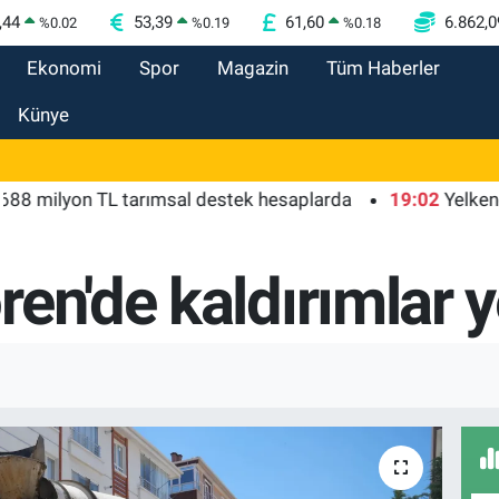
,44
53,39
61,60
6.862,0
%
0.02
%
0.19
%
0.18
Ekonomi
Spor
Magazin
Tüm Haberler
Künye
ilyon TL tarımsal destek hesaplarda
19:02
Yelkencileri
en'de kaldırımlar y