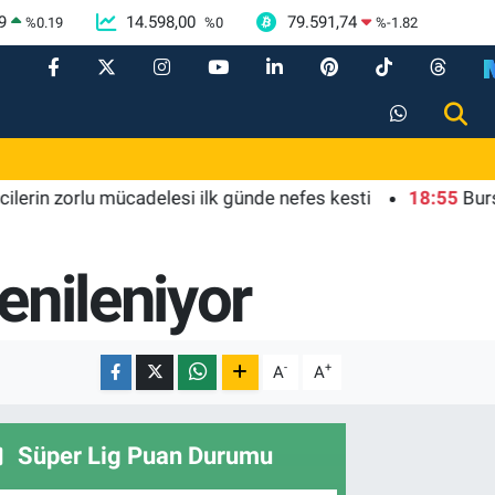
9
14.598,00
79.591,74
%
0.19
%
0
%
-1.82
n zorlu mücadelesi ilk günde nefes kesti
18:55
Bursa'da t
enileniyor
-
+
A
A
Süper Lig Puan Durumu