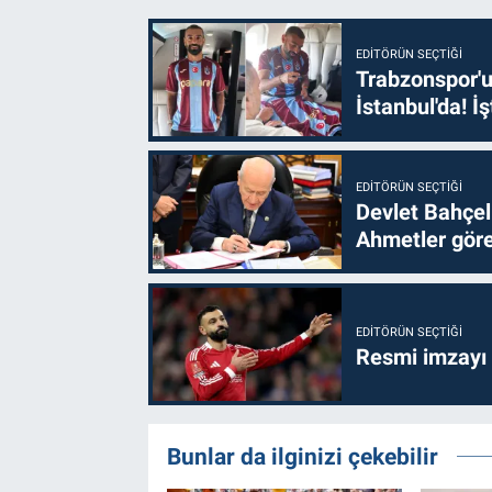
EDITÖRÜN SEÇTIĞI
Trabzonspor'u
İstanbul'da! İş
EDITÖRÜN SEÇTIĞI
Devlet Bahçel
Ahmetler göre
EDITÖRÜN SEÇTIĞI
Resmi imzayı
Bunlar da ilginizi çekebilir