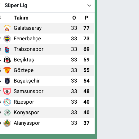
Süper Lig
#
Takım
O
P
Galatasaray
33
77
1
Fenerbahçe
33
73
2
Trabzonspor
33
69
3
Beşiktaş
33
59
4
Göztepe
33
55
5
Başakşehir
33
54
6
Samsunspor
33
48
7
Rizespor
33
40
8
Konyaspor
33
40
9
Alanyaspor
33
37
0