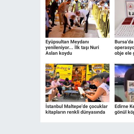
Eyüpsultan Meydanı
Bursa'da 
yenileniyor... İlk taşı Nuri
operasyo
Aslan koydu
obje ele 
İstanbul Maltepe'de çocuklar
Edirne K
kitapların renkli dünyasında
gönül kö