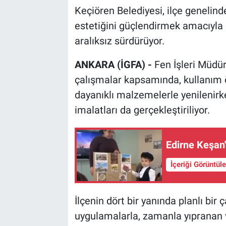
Keçiören Belediyesi, ilçe genelind
estetiğini güçlendirmek amacıyla 
aralıksız sürdürüyor.
ANKARA (İGFA) -
Fen İşleri Müdür
çalışmalar kapsamında, kullanım
dayanıklı malzemelerle yenilenirke
imalatları da gerçekleştiriliyor.
Edirne Keşan'
İçeriği Görüntül
İlçenin dört bir yanında planlı bi
uygulamalarla, zamanla yıpranan v