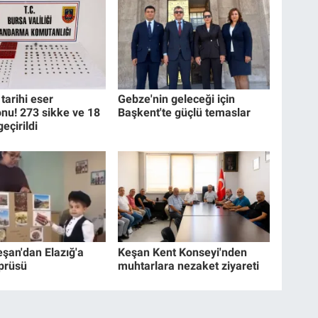
tarihi eser
Gebze'nin geleceği için
nu! 273 sikke ve 18
Başkent'te güçlü temaslar
geçirildi
eşan'dan Elazığ'a
Keşan Kent Konseyi'nden
prüsü
muhtarlara nezaket ziyareti