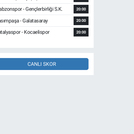
abzonspor - Gençlerbirliği S.K.
20:00
sımpaşa - Galatasaray
20:00
talyaspor - Kocaelispor
20:00
CANLI SKOR