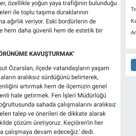
ler, özellikle yoğun yaya trafiğinin bulunduğu
Tr
eleri ile toplu taşıma duraklarının
 ağırlık veriyor. Eski bordürlerin de
Ka
nde hem daha güvenli hem de estetik bir
An
 GÖRÜNÜME KAVUŞTURMAK'
sut Özarslan, ilçede vatandaşların yaşam
aların aralıksız sürdüğünü belirterek,
nliğini artırmak hem de ilçemizin genel
li hale getirmek. Fen İşleri Müdürlüğü
oğrultusunda sahada çalışmalarını aralıksız
len talep ve önerileri de dikkate alarak
ekilde çözüm üretiyoruz. Keçiören'in her
la çalışmaya devam edeceğiz.' dedi.