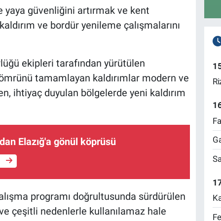
e yaya güvenliğini artırmak ve kent
kaldırım ve bordür yenileme çalışmalarını
lüğü ekipleri tarafından yürütülen
1
 ömrünü tamamlayan kaldırımlar modern ve
Ri
n, ihtiyaç duyulan bölgelerde yeni kaldırım
1
Fa
Ga
dan Elazığ'a gönül köprüsü
Sa
e
17
r çalışma programı doğrultusunda sürdürülen
Ka
e çeşitli nedenlerle kullanılamaz hale
Fe