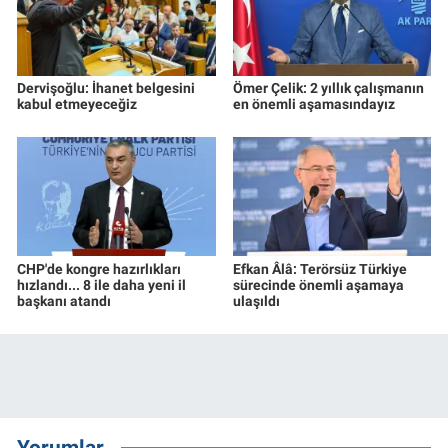
Dervişoğlu: İhanet belgesini
Ömer Çelik: 2 yıllık çalışmanın
kabul etmeyeceğiz
en önemli aşamasındayız
CHP'de kongre hazırlıkları
Efkan Âlâ: Terörsüz Türkiye
hızlandı... 8 ile daha yeni il
sürecinde önemli aşamaya
başkanı atandı
ulaşıldı
Yorumlar