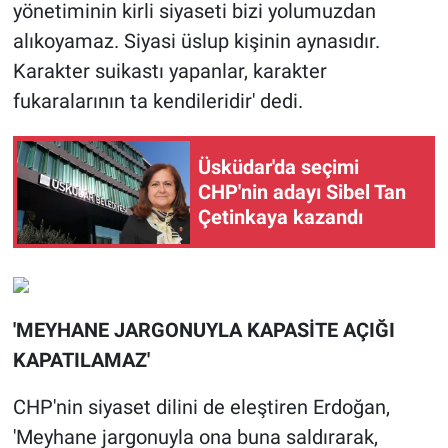
yönetiminin kirli siyaseti bizi yolumuzdan
alıkoyamaz. Siyasi üslup kişinin aynasıdır.
Karakter suikastı yapanlar, karakter
fukaralarının ta kendileridir' dedi.
Üsküdar'da seçimi
CHP'nin adayı Sibel Tan
Çetinkaya kazandı
'MEYHANE JARGONUYLA KAPASİTE AÇIĞI
KAPATILAMAZ'
CHP'nin siyaset dilini de eleştiren Erdoğan,
'Meyhane jargonuyla ona buna saldırarak,