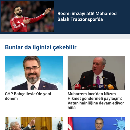
Resmi imzayı attı! Mohamed
Salah Trabzonspor'da
Bunlar da ilginizi çekebilir
CHP Bahçelievler'de yeni
Muharrem İnce'den Nâzım
dönem
Hikmet göndermeli paylaşım:
Vatan hainliğine devam ediyor
hâlâ