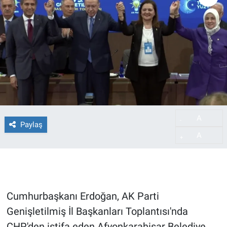
A
-
Paylaş
A
+
Cumhurbaşkanı Erdoğan, AK Parti
Genişletilmiş İl Başkanları Toplantısı'nda
CHP'den istifa eden Afyonkarahisar Belediye