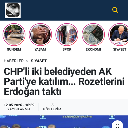
Gündem
Nöbetçi Eczaneler
Ekonomi
Hava Durumu
GÜNDEM
YAŞAM
SPOR
EKONOMI
SIYASET
Spor
Namaz Vakitleri
HABERLER
SIYASET
Magazin
Trafik Durumu
CHP'li iki belediyeden AK
Parti'ye katılım... Rozetlerini
Tüm Haberler
Süper Lig Puan Durumu ve Fikstür
Erdoğan taktı
İletişim
Tüm Manşetler
12.05.2026 - 16:59
5
Künye
Son Dakika Haberleri
YAYINLANMA
GÖSTERIM
Haber Arşivi