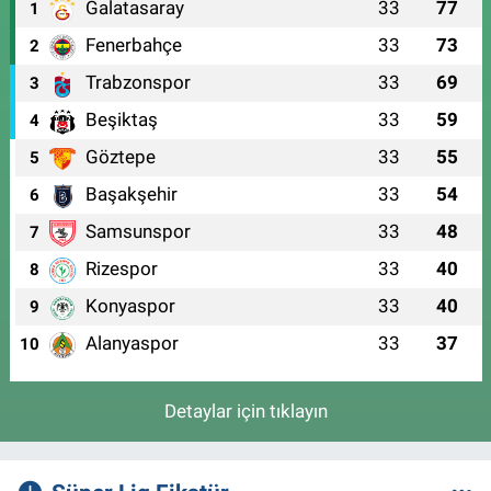
Galatasaray
33
77
1
Fenerbahçe
33
73
2
Trabzonspor
33
69
3
Beşiktaş
33
59
4
Göztepe
33
55
5
Başakşehir
33
54
6
Samsunspor
33
48
7
Rizespor
33
40
8
Konyaspor
33
40
9
Alanyaspor
33
37
10
Detaylar için tıklayın