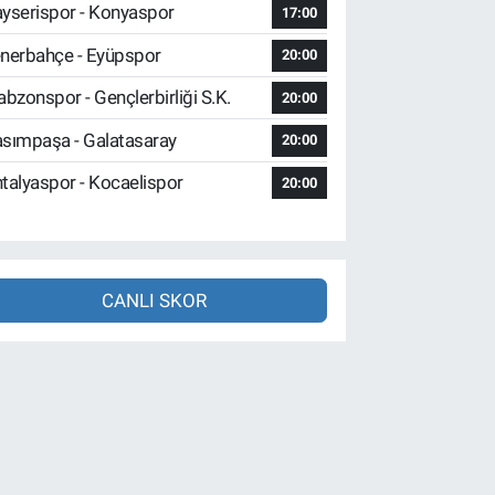
yserispor - Konyaspor
17:00
nerbahçe - Eyüpspor
20:00
abzonspor - Gençlerbirliği S.K.
20:00
sımpaşa - Galatasaray
20:00
talyaspor - Kocaelispor
20:00
CANLI SKOR