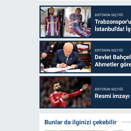
EDITÖRÜN SEÇTIĞI
Trabzonspor'u
İstanbul'da! İş
EDITÖRÜN SEÇTIĞI
Devlet Bahçel
Ahmetler göre
EDITÖRÜN SEÇTIĞI
Resmi imzayı
Bunlar da ilginizi çekebilir