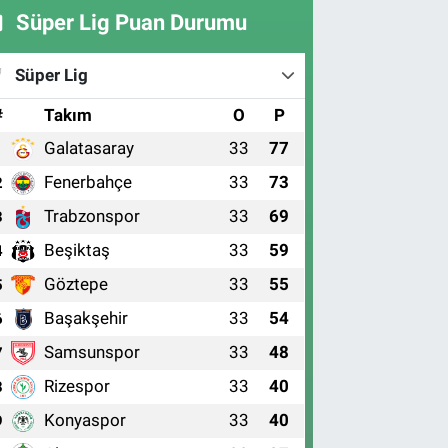
Süper Lig Puan Durumu
Süper Lig
#
Takım
O
P
Galatasaray
33
77
1
Fenerbahçe
33
73
2
Trabzonspor
33
69
3
Beşiktaş
33
59
4
Göztepe
33
55
5
Başakşehir
33
54
6
Samsunspor
33
48
7
Rizespor
33
40
8
Konyaspor
33
40
9