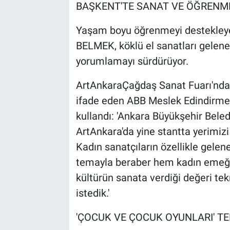
BAŞKENT'TE SANAT VE ÖĞRENM
Yaşam boyu öğrenmeyi destekleyen
BELMEK, köklü el sanatları geleneğ
yorumlamayı sürdürüyor.
ArtAnkaraÇağdaş Sanat Fuarı'nda 
ifade eden ABB Meslek Edindirme
kullandı: 'Ankara Büyükşehir Beled
ArtAnkara'da yine stantta yerimizi 
Kadın sanatçıların özellikle gelen
temayla beraber hem kadın emeği
kültürün sanata verdiği değeri te
istedik.'
'ÇOCUK VE ÇOCUK OYUNLARI' TE