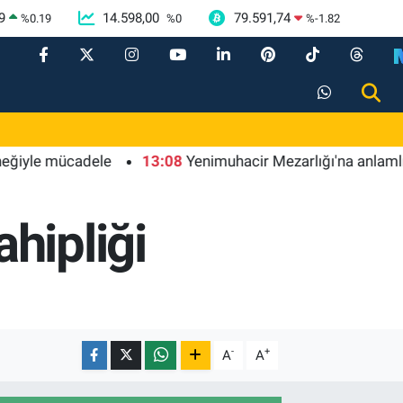
9
14.598,00
79.591,74
%
0.19
%
0
%
-1.82
 mücadele
13:08
Yenimuhacir Mezarlığı'na anlamlı hayra
hipliği
-
+
A
A