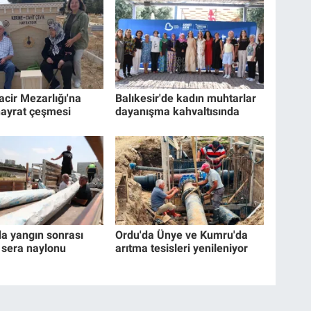
cir Mezarlığı'na
Balıkesir'de kadın muhtarlar
hayrat çeşmesi
dayanışma kahvaltısında
da yangın sonrası
Ordu'da Ünye ve Kumru'da
e sera naylonu
arıtma tesisleri yenileniyor