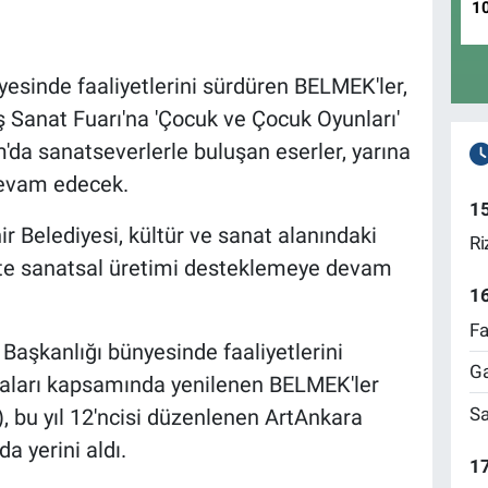
1
esinde faaliyetlerini sürdüren BELMEK'ler,
 Sanat Fuarı'na 'Çocuk ve Çocuk Oyunları'
'da sanatseverlerle buluşan eserler, yarına
devam edecek.
1
Belediyesi, kültür ve sanat alanındaki
Ri
t'te sanatsal üretimi desteklemeye devam
1
Fa
 Başkanlığı bünyesinde faaliyetlerini
Ga
maları kapsamında yenilenen BELMEK'ler
Sa
, bu yıl 12'ncisi düzenlenen ArtAnkara
a yerini aldı.
17