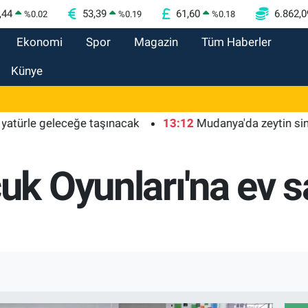
,44
53,39
61,60
6.862,0
%
0.02
%
0.19
%
0.18
Ekonomi
Spor
Magazin
Tüm Haberler
Künye
 geleceğe taşınacak
13:12
Mudanya'da zeytin sineğiyle
 Oyunları'na ev sa