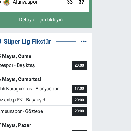
Alanyaspor
33
37
0
Detaylar için tıklayın
Süper Lig Fikstür
5 Mayıs, Cuma
zespor - Beşiktaş
20:00
6 Mayıs, Cumartesi
tih Karagümrük - Alanyaspor
17:00
ziantep FK - Başakşehir
20:00
msunspor - Göztepe
20:00
 Mayıs, Pazar