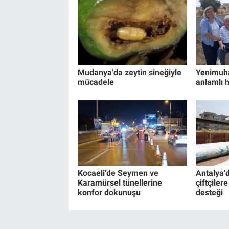
Mudanya'da zeytin sineğiyle
Yenimuha
mücadele
anlamlı 
Kocaeli'de Seymen ve
Antalya'
Karamürsel tünellerine
çiftçiler
konfor dokunuşu
desteği