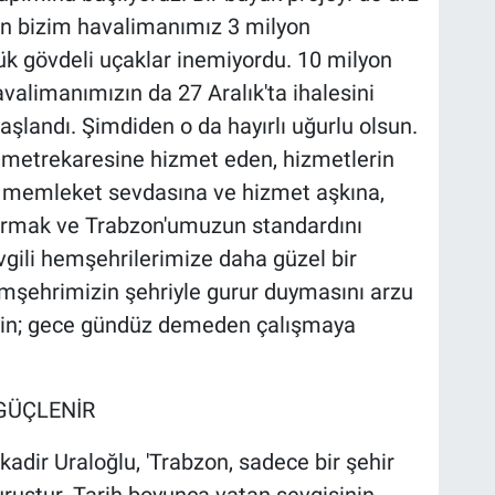
n bizim havalimanımız 3 milyon
k gövdeli uçaklar inemiyordu. 10 milyon
valimanımızın da 27 Aralık'ta ihalesini
şlandı. Şimdiden o da hayırlı uğurlu olsun.
 metrekaresine hizmet eden, hizmetlerin
memleket sevdasına ve hizmet aşkına,
urmak ve Trabzon'umuzun standardını
gili hemşehrilerimize daha güzel bir
mşehrimizin şehriyle gurur duymasını arzu
yin; gece gündüz demeden çalışmaya
GÜÇLENİR
adir Uraloğlu, 'Trabzon, sadece bir şehir
 duruştur. Tarih boyunca vatan sevgisinin,