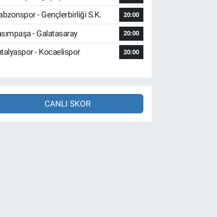
abzonspor - Gençlerbirliği S.K.
20:00
sımpaşa - Galatasaray
20:00
talyaspor - Kocaelispor
20:00
CANLI SKOR