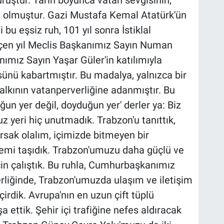
ü olmuştur. Gazi Mustafa Kemal Atatürk'ün
i bu eşsiz ruh, 101 yıl sonra İstiklal
Geçen yıl Meclis Başkanımız Sayın Numan
mız Sayın Yaşar Güler'in katılımıyla
ünü kabartmıştır. Bu madalya, yalnızca bir
alkının vatanperverliğine adanmıştır. Bu
un yer değil, doyduğun yer' derler ya: Biz
eri hiç unutmadık. Trabzon'u tanıttık,
rsak olalım, içimizde bitmeyen bir
lemi taşıdık. Trabzon'umuzu daha güçlü ve
çin çalıştık. Bu ruhla, Cumhurbaşkanımız
erliğinde, Trabzon'umuzda ulaşım ve iletişim
irdik. Avrupa'nın en uzun çift tüplü
a ettik. Şehir içi trafiğine nefes aldıracak