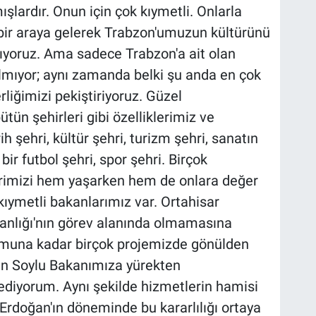
şlardır. Onun için çok kıymetli. Onlarla
 bir araya gelerek Trabzon'umuzun kültürünü
tıyoruz. Ama sadece Trabzon'a ait olan
lmıyor; aynı zamanda belki şu anda en çok
rliğimizi pekiştiriyoruz. Güzel
ün şehirleri gibi özelliklerimiz ve
ih şehri, kültür şehri, turizm şehri, sanatın
bir futbol şehri, spor şehri. Birçok
klerimizi hem yaşarken hem de onlara değer
ıymetli bakanlarımız var. Ortahisar
akanlığı'nın görev alanında olmamasına
umuna kadar birçok projemizde gönülden
an Soylu Bakanımıza yürekten
 ediyorum. Aynı şekilde hizmetlerin hamisi
doğan'ın döneminde bu kararlılığı ortaya