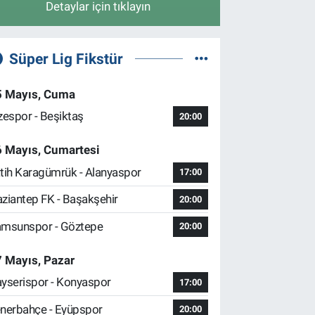
Detaylar için tıklayın
Süper Lig Fikstür
5 Mayıs, Cuma
zespor - Beşiktaş
20:00
6 Mayıs, Cumartesi
tih Karagümrük - Alanyaspor
17:00
ziantep FK - Başakşehir
20:00
msunspor - Göztepe
20:00
 Mayıs, Pazar
yserispor - Konyaspor
17:00
nerbahçe - Eyüpspor
20:00