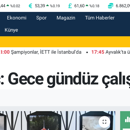
,44
53,39
61,60
6.862,0
%
0.02
%
0.19
%
0.18
Ekonomi
Spor
Magazin
Tüm Haberler
Künye
Şampiyonlar, İETT ile İstanbul'da
17:45
Ayvalık'ta üretic
 Gece gündüz çalı