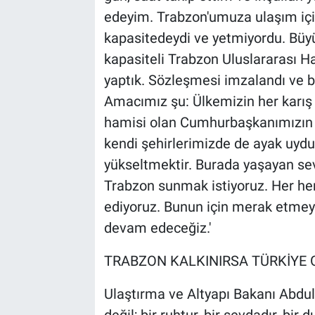
edeyim. Trabzon'umuza ulaşım içi
kapasitedeydi ve yetmiyordu. Büyü
kapasiteli Trabzon Uluslararası Ha
yaptık. Sözleşmesi imzalandı ve ba
Amacımız şu: Ülkemizin her karış
hamisi olan Cumhurbaşkanımızın 
kendi şehirlerimizde de ayak uyd
yükseltmektir. Burada yaşayan sev
Trabzon sunmak istiyoruz. Her he
ediyoruz. Bunun için merak etme
devam edeceğiz.'
TRABZON KALKINIRSA TÜRKİYE 
Ulaştırma ve Altyapı Bakanı Abdulk
değil; bir ruhtur, bir sevdadır, bir