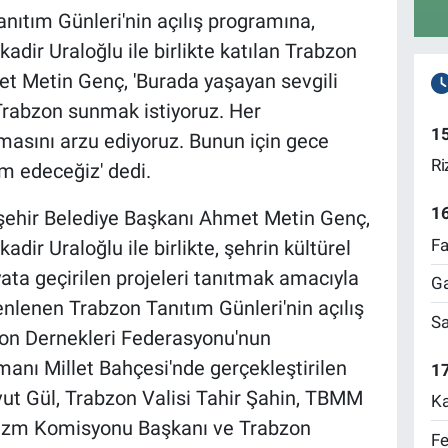
nıtım Günleri'nin açılış programına,
adir Uraloğlu ile birlikte katılan Trabzon
t Metin Genç, 'Burada yaşayan sevgili
Trabzon sunmak istiyoruz. Her
1
masını arzu ediyoruz. Bunun için gece
Ri
 edeceğiz' dedi.
1
ehir Belediye Başkanı Ahmet Metin Genç,
Fa
dir Uraloğlu ile birlikte, şehrin kültürel
yata geçirilen projeleri tanıtmak amacıyla
Ga
enlenen Trabzon Tanıtım Günleri'nin açılış
Sa
zon Dernekleri Federasyonu'nun
anı Millet Bahçesi'nde gerçekleştirilen
17
avut Gül, Trabzon Valisi Tahir Şahin, TBMM
Ka
Turizm Komisyonu Başkanı ve Trabzon
Fe