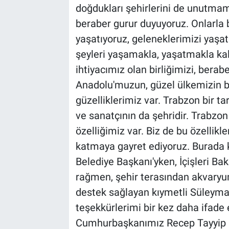
doğdukları şehirlerini de unutmamı
beraber gurur duyuyoruz. Onlarla
yaşatıyoruz, geleneklerimizi yaşa
şeyleri yaşamakla, yaşatmakla ka
ihtiyacımız olan birliğimizi, berabe
Anadolu'muzun, güzel ülkemizin büt
güzelliklerimiz var. Trabzon bir tar
ve sanatçının da şehridir. Trabzon 
özelliğimiz var. Biz de bu özelli
katmaya gayret ediyoruz. Burada k
Belediye Başkanı'yken, İçişleri B
rağmen, şehir terasından akvary
destek sağlayan kıymetli Süleym
teşekkürlerimi bir kez daha ifade
Cumhurbaşkanımız Recep Tayyip Er