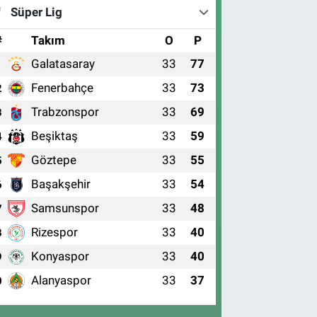
Süper Lig
#
Takım
O
P
Galatasaray
33
77
1
Fenerbahçe
33
73
2
Trabzonspor
33
69
3
Beşiktaş
33
59
4
Göztepe
33
55
5
Başakşehir
33
54
6
Samsunspor
33
48
7
Rizespor
33
40
8
Konyaspor
33
40
9
Alanyaspor
33
37
0