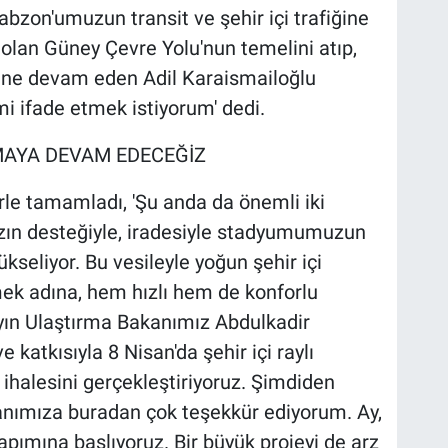
bzon'umuzun transit ve şehir içi trafiğine
olan Güney Çevre Yolu'nun temelini atıp,
rine devam eden Adil Karaismailoğlu
i ifade etmek istiyorum' dedi.
AYA DEVAM EDECEĞİZ
le tamamladı, 'Şu anda da önemli iki
ın desteğiyle, iradesiyle stadyumumuzun
kseliyor. Bu vesileyle yoğun şehir içi
mek adına, hem hızlı hem de konforlu
yın Ulaştırma Bakanımız Abdulkadir
e katkısıyla 8 Nisan'da şehir içi raylı
ihalesini gerçekleştiriyoruz. Şimdiden
akanımıza buradan çok teşekkür ediyorum. Ay,
yapımına başlıyoruz. Bir büyük projeyi de arz