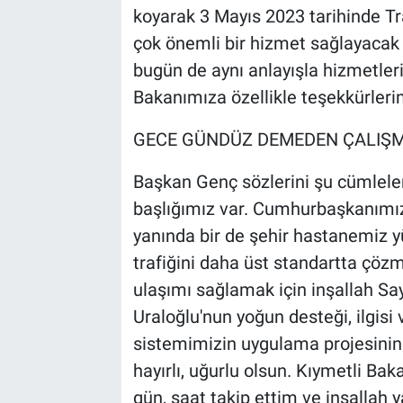
koyarak 3 Mayıs 2023 tarihinde Tra
çok önemli bir hizmet sağlayacak 
bugün de aynı anlayışla hizmetle
Bakanımıza özellikle teşekkürlerim
GECE GÜNDÜZ DEMEDEN ÇALIŞM
Başkan Genç sözlerini şu cümleler
başlığımız var. Cumhurbaşkanımız
yanında bir de şehir hastanemiz yü
trafiğini daha üst standartta çöz
ulaşımı sağlamak için inşallah Sa
Uraloğlu'nun yoğun desteği, ilgisi v
sistemimizin uygulama projesinin 
hayırlı, uğurlu olsun. Kıymetli B
gün, saat takip ettim ve inşallah 