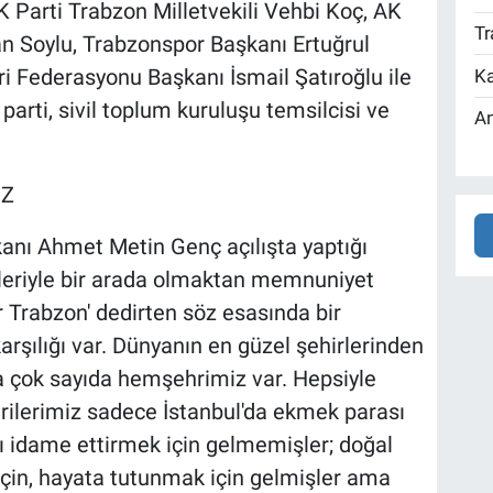
AK Parti Trabzon Milletvekili Vehbi Koç, AK
Tr
an Soylu, Trabzonspor Başkanı Ertuğrul
i Federasyonu Başkanı İsmail Şatıroğlu ile
Ka
 parti, sivil toplum kuruluşu temsilcisi ve
An
UZ
anı Ahmet Metin Genç açılışta yaptığı
leriyle bir arada olmaktan memnuniyet
r Trabzon' dedirten söz esasında bir
karşılığı var. Dünyanın en güzel şehirlerinden
a çok sayıda hemşehrimiz var. Hepsiyle
ilerimiz sadece İstanbul'da ekmek parası
nı idame ettirmek için gelmemişler; doğal
çin, hayata tutunmak için gelmişler ama