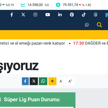
9
14.598,00
79.591,74
%
0.19
%
0
%
-1.82
i ve el emeği pazarı renk katıyor
17:30
DAĞDER ve BUMEV'd
şıyoruz
-
+
A
A
Süper Lig Puan Durumu