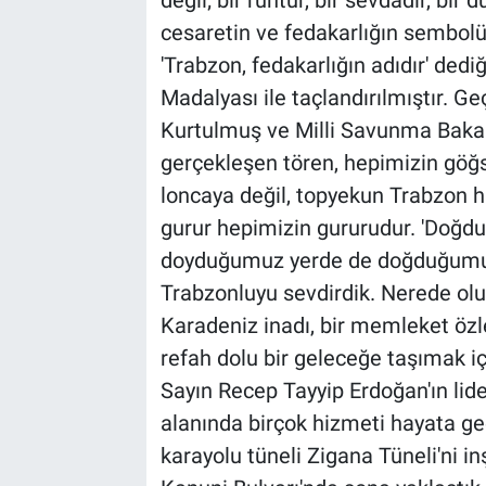
cesaretin ve fedakarlığın sembol
'Trabzon, fedakarlığın adıdır' dediğ
Madalyası ile taçlandırılmıştır. 
Kurtulmuş ve Milli Savunma Bakanı
gerçekleşen tören, hepimizin göğs
loncaya değil, topyekun Trabzon h
gurur hepimizin gururudur. 'Doğduğ
doyduğumuz yerde de doğduğumuz y
Trabzonluyu sevdirdik. Nerede olu
Karadeniz inadı, bir memleket öz
refah dolu bir geleceğe taşımak i
Sayın Recep Tayyip Erdoğan'ın lid
alanında birçok hizmeti hayata geç
karayolu tüneli Zigana Tüneli'ni inş