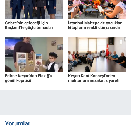
Gebze'nin geleceği için
İstanbul Maltepe'de çocuklar
Başkent'te güçlü temaslar
kitapların renkli dünyasında
Edirne Keşan'dan Elazığ'a
Keşan Kent Konseyi'nden
gönül köprüsü
muhtarlara nezaket ziyareti
Yorumlar