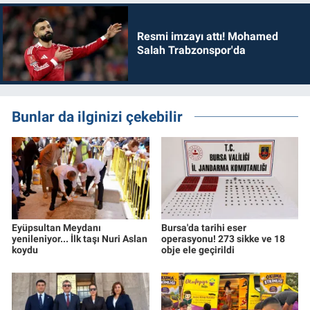
Resmi imzayı attı! Mohamed
Salah Trabzonspor'da
Bunlar da ilginizi çekebilir
Eyüpsultan Meydanı
Bursa'da tarihi eser
yenileniyor... İlk taşı Nuri Aslan
operasyonu! 273 sikke ve 18
koydu
obje ele geçirildi