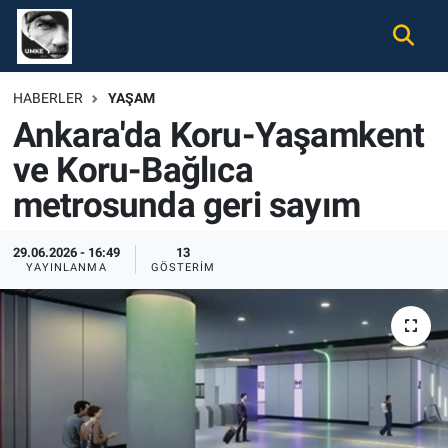
Gündem
Nöbetçi Eczaneler
HABERLER
YAŞAM
Ankara'da Koru-Yaşamkent
Ekonomi
Hava Durumu
ve Koru-Bağlıca
Spor
Namaz Vakitleri
metrosunda geri sayım
Magazin
Trafik Durumu
29.06.2026 - 16:49
13
YAYINLANMA
GÖSTERIM
Tüm Haberler
Süper Lig Puan Durumu ve Fikstür
İletişim
Tüm Manşetler
Künye
Son Dakika Haberleri
Haber Arşivi