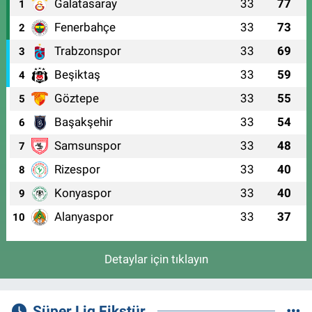
Galatasaray
33
77
1
Fenerbahçe
33
73
2
Trabzonspor
33
69
3
Beşiktaş
33
59
4
Göztepe
33
55
5
Başakşehir
33
54
6
Samsunspor
33
48
7
Rizespor
33
40
8
Konyaspor
33
40
9
Alanyaspor
33
37
10
Detaylar için tıklayın
Süper Lig Fikstür