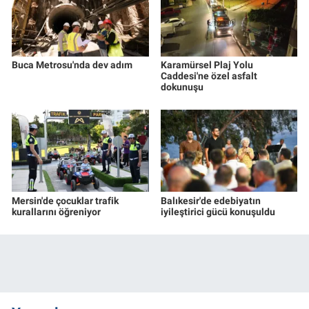
Buca Metrosu'nda dev adım
Karamürsel Plaj Yolu
Caddesi'ne özel asfalt
dokunuşu
Mersin'de çocuklar trafik
Balıkesir'de edebiyatın
kurallarını öğreniyor
iyileştirici gücü konuşuldu