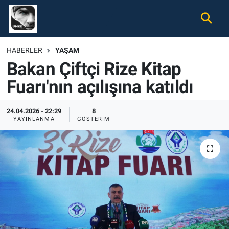
Gündem
Nöbetçi Eczaneler
HABERLER
YAŞAM
Bakan Çiftçi Rize Kitap
Ekonomi
Hava Durumu
Fuarı'nın açılışına katıldı
Spor
Namaz Vakitleri
24.04.2026 - 22:29
8
Magazin
Trafik Durumu
YAYINLANMA
GÖSTERIM
Tüm Haberler
Süper Lig Puan Durumu ve Fikstür
İletişim
Tüm Manşetler
Künye
Son Dakika Haberleri
Haber Arşivi