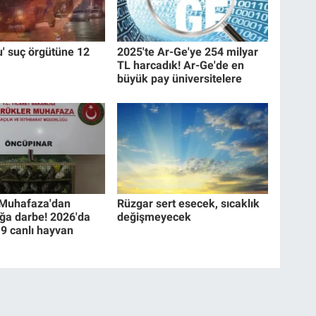
u' suç örgütüne 12
2025'te Ar-Ge'ye 254 milyar
TL harcadık! Ar-Ge'de en
büyük pay üniversitelere
Muhafaza'dan
Rüzgar sert esecek, sıcaklık
ığa darbe! 2026'da
değişmeyecek
19 canlı hayvan