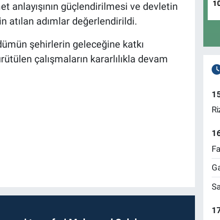
1
 anlayışının güçlendirilmesi ve devletin
in atılan adımlar değerlendirildi.
dümün şehirlerin geleceğine katkı
rütülen çalışmaların kararlılıkla devam
1
Ri
1
Fa
Ga
Sa
17