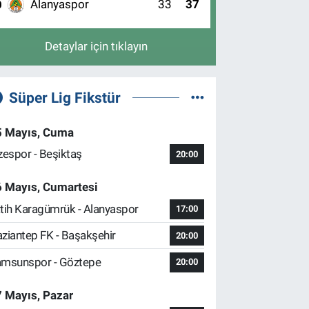
Alanyaspor
33
37
0
Detaylar için tıklayın
Süper Lig Fikstür
5 Mayıs, Cuma
zespor - Beşiktaş
20:00
6 Mayıs, Cumartesi
tih Karagümrük - Alanyaspor
17:00
ziantep FK - Başakşehir
20:00
msunspor - Göztepe
20:00
 Mayıs, Pazar