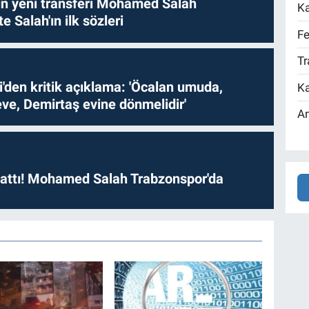
n yeni transferi Mohamed Salah
Ka
te Salah'ın ilk sözleri
Fe
Tr
i'den kritik açıklama: 'Öcalan umuda,
Ka
ve, Demirtaş evine dönmelidir'
An
 attı! Mohamed Salah Trabzonspor'da