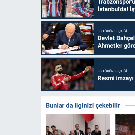
Trabzonspor'u
İstanbul'da! İş
EDITÖRÜN SEÇTIĞI
Devlet Bahçel
Ahmetler göre
EDITÖRÜN SEÇTIĞI
Resmi imzayı
Bunlar da ilginizi çekebilir