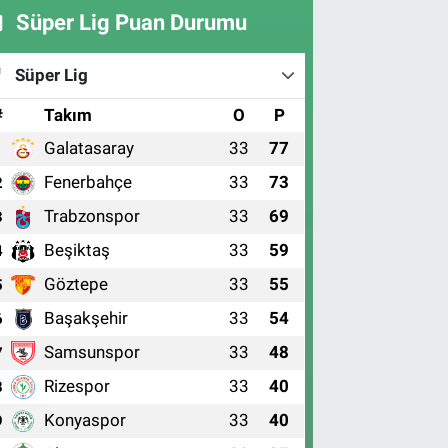
Süper Lig Puan Durumu
Süper Lig
#
Takım
O
P
Galatasaray
33
77
1
Fenerbahçe
33
73
2
Trabzonspor
33
69
3
Beşiktaş
33
59
4
Göztepe
33
55
5
Başakşehir
33
54
6
Samsunspor
33
48
7
Rizespor
33
40
8
Konyaspor
33
40
9