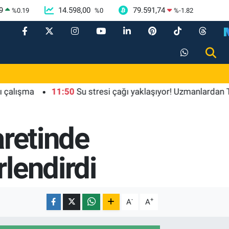
9
14.598,00
79.591,74
%
0.19
%
0
%
-1.82
şma
11:50
Su stresi çağı yaklaşıyor! Uzmanlardan Türkiye 
aretinde
lendirdi
-
+
A
A