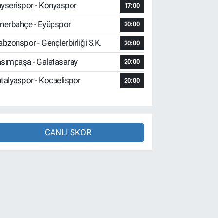
yserispor - Konyaspor
17:00
nerbahçe - Eyüpspor
20:00
abzonspor - Gençlerbirliği S.K.
20:00
sımpaşa - Galatasaray
20:00
talyaspor - Kocaelispor
20:00
CANLI SKOR