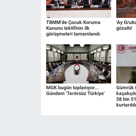
TBMM'de Çocuk Koruma
'Ay Grub
Kanunu teklifinin ilk
gözaltı!
görüşmeleri tamamlandı
MGK bugün toplanıyor...
Gümrük 
Gündem 'Terörsüz Türkiye'
kaçakçıl
58 bin 5
kurtarıldı