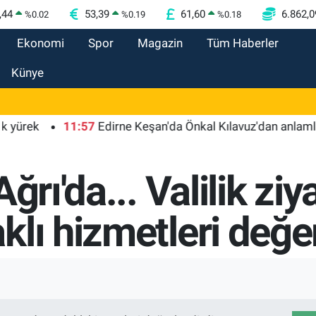
,44
53,39
61,60
6.862,0
%
0.02
%
0.19
%
0.18
Ekonomi
Spor
Magazin
Tüm Haberler
Künye
ek
11:57
Edirne Keşan'da Önkal Kılavuz'dan anlamlı çalı
ğrı'da... Valilik ziy
lı hizmetleri değer