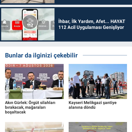
İhbar, İlk Yardım, Afet... HAYAT
112 Acil Uygulaması Genişliyor
Bunlar da ilginizi çekebilir
Akın Gürlek: Örgüt silahları
Kayseri Melikgazi şantiye
bırakacak, mağaraları
alanına döndü
boşaltacak