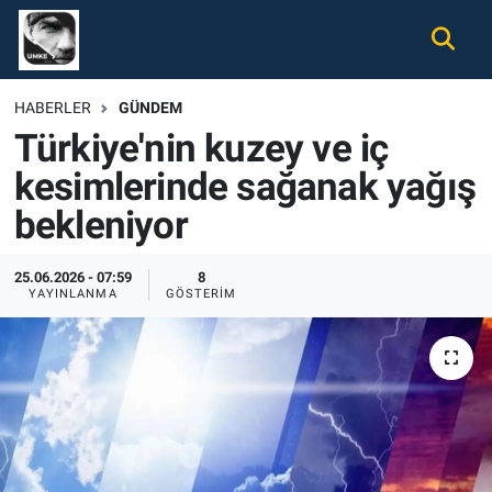
Gündem
Nöbetçi Eczaneler
HABERLER
GÜNDEM
Türkiye'nin kuzey ve iç
Ekonomi
Hava Durumu
kesimlerinde sağanak yağış
Spor
Namaz Vakitleri
bekleniyor
Magazin
Trafik Durumu
25.06.2026 - 07:59
8
YAYINLANMA
GÖSTERIM
Tüm Haberler
Süper Lig Puan Durumu ve Fikstür
İletişim
Tüm Manşetler
Künye
Son Dakika Haberleri
Haber Arşivi