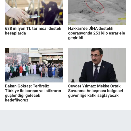
688 milyon TL tarımsal destek
Hakkari'de JİHA destekli
hesaplarda
operasyonda 253 kilo esrar ele
geçirildi
Bakan Göktaş: Terörsüz
Cevdet Yılmaz: Mekke Ortak
Türkiye ile barışın ve istikrarın
Savunma Anlaşması bölgesel
güçlendiği gelecek
güvenliğe katkı sağlayacak
hedefliyoruz