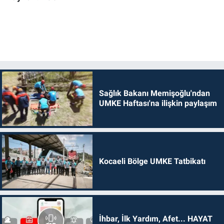
Sağlık Bakanı Memişoğlu'ndan
UMKE Haftası'na ilişkin paylaşım
Kocaeli Bölge UMKE Tatbikatı
İhbar, İlk Yardım, Afet... HAYAT