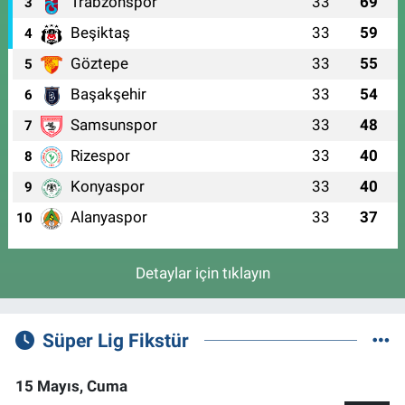
Trabzonspor
33
69
3
Beşiktaş
33
59
4
Göztepe
33
55
5
Başakşehir
33
54
6
Samsunspor
33
48
7
Rizespor
33
40
8
Konyaspor
33
40
9
Alanyaspor
33
37
10
Detaylar için tıklayın
Süper Lig Fikstür
15 Mayıs, Cuma