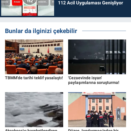
112 Acil Uygulaması Genişliyor
Bunlar da ilginizi çekebilir
TBMM'de tarihi teklif yasalaştı!
'Cezaevinde isyan'
paylaşımlarına soruşturma!
Akçakoca'yı hareketlendiren
Düzce Jandarması'ndan bir