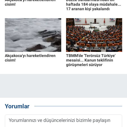
cisim!
haftada 184 olaya müdahale...
17 aranan kişi yakalandı
Akçakoca'yı hareketlendiren
TBMM'de 'Terörsüz Türkiye'
cisim!
mesaisi... Kanun teklifinin
görüşmeleri sürüyor
Yorumlar