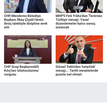
CHP, Menderes Belediye
MHP'li Feti Yıldız'dan 'Terörsüz
Başkanı İlkay Çiçek'i kesin
Türkiye' mesajı: Yasal
ihraç talebiyle disipline sevk
düzenlemeler kalıcı sonuç
etti
üretecek
CHP Grup Başkanvekili
Gürsel Tekin'den 'tutarlılık'
Kılıç'tan 'silahsızlanma'
mesajı... Tarihi meselelerde
vurgusu
pusula net olmalı