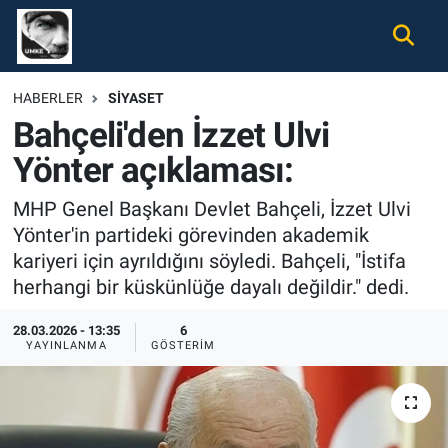
Gündem
Nöbetçi Eczaneler
HABERLER
SIYASET
Bahçeli'den İzzet Ulvi
Ekonomi
Hava Durumu
Yönter açıklaması:
Spor
Namaz Vakitleri
MHP Genel Başkanı Devlet Bahçeli, İzzet Ulvi
Magazin
Trafik Durumu
Yönter'in partideki görevinden akademik
kariyeri için ayrıldığını söyledi. Bahçeli, "İstifa
Tüm Haberler
Süper Lig Puan Durumu ve Fikstür
herhangi bir küskünlüğe dayalı değildir." dedi.
İletişim
Tüm Manşetler
28.03.2026 - 13:35
6
YAYINLANMA
GÖSTERIM
Künye
Son Dakika Haberleri
Haber Arşivi