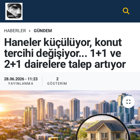
Gündem
Nöbetçi Eczaneler
HABERLER
GÜNDEM
Haneler küçülüyor, konut
Ekonomi
Hava Durumu
tercihi değişiyor... 1+1 ve
Spor
Namaz Vakitleri
2+1 dairelere talep artıyor
Magazin
Trafik Durumu
28.06.2026 - 11:23
2
YAYINLANMA
GÖSTERIM
Tüm Haberler
Süper Lig Puan Durumu ve Fikstür
İletişim
Tüm Manşetler
Künye
Son Dakika Haberleri
Haber Arşivi