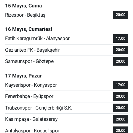
15 Mayıs, Cuma
Rizespor - Beşiktaş
20:00
16 Mayıs, Cumartesi
Fatih Karagümrük - Alanyaspor
17:00
Gaziantep FK - Başakşehir
20:00
Samsunspor - Göztepe
20:00
17 Mayıs, Pazar
Kayserispor - Konyaspor
17:00
Fenerbahçe - Eyüpspor
20:00
Trabzonspor - Gençlerbirliği S.K.
20:00
Kasımpaşa - Galatasaray
20:00
Antalyaspor - Kocaelispor
20:00