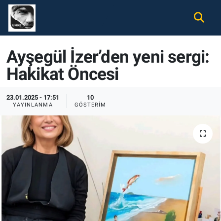
Gündem
Nöbetçi Eczaneler
Ayşegül İzer’den yeni sergi:
Ekonomi
Hava Durumu
Hakikat Öncesi
Spor
Namaz Vakitleri
23.01.2025 - 17:51
10
YAYINLANMA
GÖSTERIM
Magazin
Trafik Durumu
Tüm Haberler
Süper Lig Puan Durumu ve Fikstür
İletişim
Tüm Manşetler
Künye
Son Dakika Haberleri
Haber Arşivi