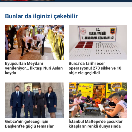
Bunlar da ilginizi çekebilir
Eyüpsultan Meydanı
Bursa'da tarihi eser
yenileniyor... İlk taşı Nuri Aslan
operasyonu! 273 sikke ve 18
koydu
obje ele geçirildi
Gebze'nin geleceği için
İstanbul Maltepe'de çocuklar
Başkent'te güçlü temaslar
kitapların renkli dünyasında