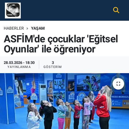
Gündem
Nöbetçi Eczaneler
HABERLER
YAŞAM
ASFİM'de çocuklar 'Eğitsel
Ekonomi
Hava Durumu
Oyunlar' ile öğreniyor
Spor
Namaz Vakitleri
28.03.2026 - 18:30
3
Magazin
Trafik Durumu
YAYINLANMA
GÖSTERIM
Tüm Haberler
Süper Lig Puan Durumu ve Fikstür
İletişim
Tüm Manşetler
Künye
Son Dakika Haberleri
Haber Arşivi