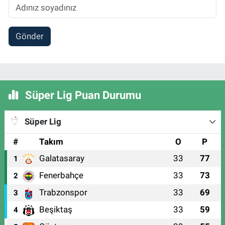
Gönder
Süper Lig Puan Durumu
Süper Lig
#
Takım
O
P
Galatasaray
33
77
1
Fenerbahçe
33
73
2
Trabzonspor
33
69
3
Beşiktaş
33
59
4