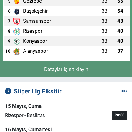
Göztepe
33
55
5
Başakşehir
33
54
6
Samsunspor
33
48
7
Rizespor
33
40
8
Konyaspor
33
40
9
Alanyaspor
33
37
10
Detaylar için tıklayın
Süper Lig Fikstür
15 Mayıs, Cuma
Rizespor - Beşiktaş
20:00
16 Mayıs, Cumartesi