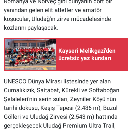
Romanya ve Norveç gibi dünyanın dört bir
yanından gelen elit atletler ve amatör
koşucular, Uludağ'ın zirve mücadelesinde
kozlarını paylaşacak.
Kayseri Melikgazi'den
ücretsiz yaz kursları
UNESCO Dünya Mirası listesinde yer alan
Cumalıkızık, Saitabat, Kürekli ve Softaboğan
Şelaleleri'nin serin suları, Zeyniler Köyü'nün
tarihi dokusu, Keşiş Tepesi (2.486 m), Buzul
Gölleri ve Uludağ Zirvesi (2.543 m) hattında
gerçekleşecek Uludağ Premium Ultra Trail,