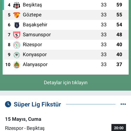
Beşiktaş
33
59
4
Göztepe
33
55
5
Başakşehir
33
54
6
Samsunspor
33
48
7
Rizespor
33
40
8
Konyaspor
33
40
9
Alanyaspor
33
37
10
Detaylar için tıklayın
Süper Lig Fikstür
15 Mayıs, Cuma
Rizespor - Beşiktaş
20:00