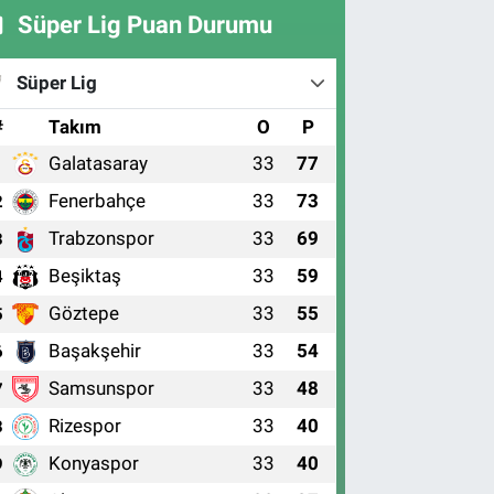
Süper Lig Puan Durumu
Süper Lig
#
Takım
O
P
Galatasaray
33
77
1
Fenerbahçe
33
73
2
Trabzonspor
33
69
3
Beşiktaş
33
59
4
Göztepe
33
55
5
Başakşehir
33
54
6
Samsunspor
33
48
7
Rizespor
33
40
8
Konyaspor
33
40
9