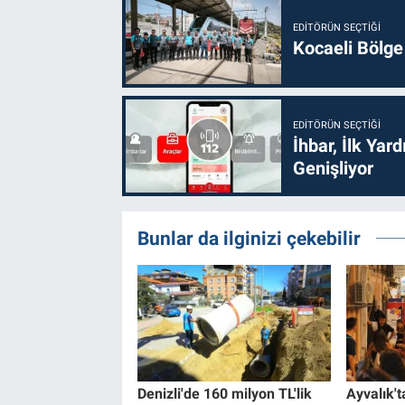
EDITÖRÜN SEÇTIĞI
Kocaeli Bölge
EDITÖRÜN SEÇTIĞI
İhbar, İlk Yar
Genişliyor
Bunlar da ilginizi çekebilir
Denizli'de 160 milyon TL'lik
Ayvalık't