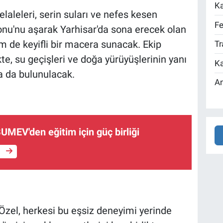
Ka
aleleri, serin suları ve nefes kesen
Fe
nu'nu aşarak Yarhisar'da sona erecek olan
m de keyifli bir macera sunacak. Ekip
Tr
te, su geçişleri ve doğa yürüyüşlerinin yanı
Ka
a da bulunulacak.
An
MEV'den eğitim için güç birliği
e
Özel, herkesi bu eşsiz deneyimi yerinde