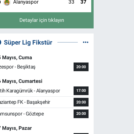
Alanyaspor
33
37
0
Detaylar için tıklayın
Süper Lig Fikstür
5 Mayıs, Cuma
zespor - Beşiktaş
20:00
6 Mayıs, Cumartesi
tih Karagümrük - Alanyaspor
17:00
ziantep FK - Başakşehir
20:00
msunspor - Göztepe
20:00
 Mayıs, Pazar