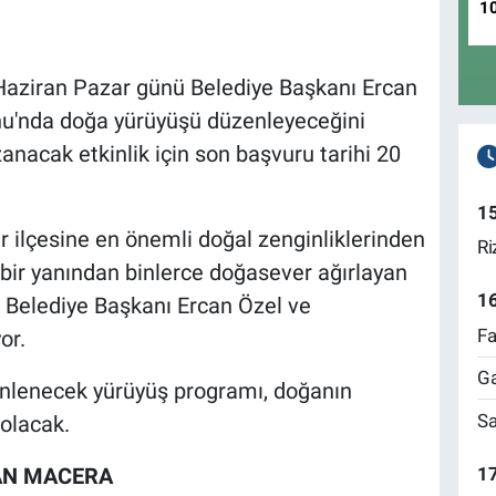
1
 Haziran Pazar günü Belediye Başkanı Ercan
nu'nda doğa yürüyüşü düzenleyeceğini
nacak etkinlik için son başvuru tarihi 20
1
ir ilçesine en önemli doğal zenginliklerinden
Ri
rt bir yanından binlerce doğasever ağırlayan
1
 Belediye Başkanı Ercan Özel ve
Fa
or.
Ga
nlenecek yürüyüş programı, doğanın
Sa
olacak.
17
AN MACERA