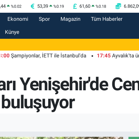
,44
53,39
61,60
6.862,0
%
0.02
%
0.19
%
0.18
Ekonomi
Spor
Magazin
Tüm Haberler
Künye
ampiyonlar, İETT ile İstanbul'da
17:45
Ayvalık'ta üretici
rı Yenişehir'de Ce
 buluşuyor