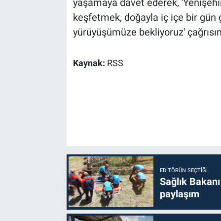
yaşamaya davet ederek, 'Yenişehir'
keşfetmek, doğayla iç içe bir gün
yürüyüşümüze bekliyoruz' çağrısı
Kaynak:
RSS
EDITÖRÜN SEÇTIĞI
Sağlık Bakanı
paylaşım