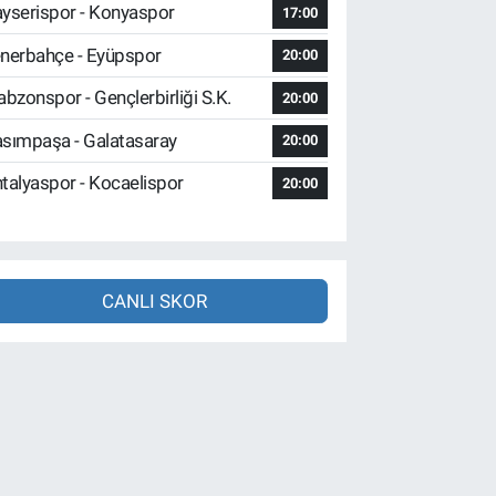
yserispor - Konyaspor
17:00
nerbahçe - Eyüpspor
20:00
abzonspor - Gençlerbirliği S.K.
20:00
sımpaşa - Galatasaray
20:00
talyaspor - Kocaelispor
20:00
CANLI SKOR