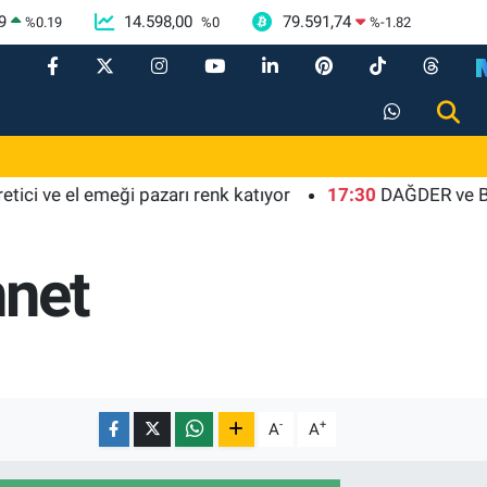
9
14.598,00
79.591,74
%
0.19
%
0
%
-1.82
 ve el emeği pazarı renk katıyor
17:30
DAĞDER ve BUMEV'd
nnet
-
+
A
A