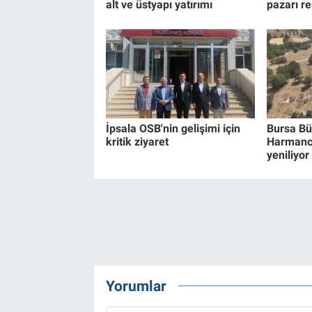
alt ve üstyapı yatırımı
pazarı re
İpsala OSB'nin gelişimi için
Bursa Bü
kritik ziyaret
Harmancık
yeniliyor
Yorumlar