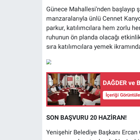
Günece Mahallesi'nden başlayıp şel
manzaralarıyla ünlü Cennet Kanyo
parkur, katılımcılara hem zorlu he
ruhunun ön planda olacağı etkinlik
sıra katılımcılara yemek ikramınd
DAĞDER ve BU
İçeriği Görüntül
SON BAŞVURU 20 HAZİRAN!
Yenişehir Belediye Başkanı Ercan 