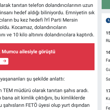
larak tanıtan telefon dolandırıcılarının uzun
sanı hedef aldığı biliniyordu. Emniyetin sık
cıların bu kez hedefi İYİ Parti Mersin
oldu. Kocamaz, dolandırıcıların
1
ı ve 10 kilo altınını dolandırıcılara kaptırdı.
Ri
 Mumcu ailesiyle görüştü
1
Fa
e
Ga
aşananları şu şekilde anlattı:
Sa
in TEM müdürü olarak tanıtan şahıs aradı.
17
bana ait kimlik çıktığını, bu kimliklerde
Ka
u şahısların FETÖ üyesi olup yurt dışından
Fe