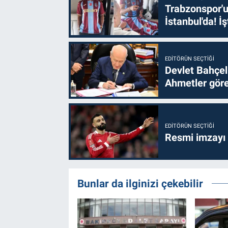
Trabzonspor'u
İstanbul'da! İş
EDITÖRÜN SEÇTIĞI
Devlet Bahçel
Ahmetler göre
EDITÖRÜN SEÇTIĞI
Resmi imzayı
Bunlar da ilginizi çekebilir