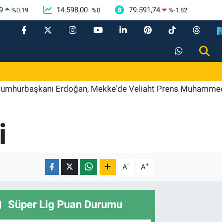
9
14.598,00
79.591,74
%
0.19
%
0
%
-1.82
başkanı Erdoğan, Mekke'de Veliaht Prens Muhammed bin S
i
-
+
A
A
Süper Lig Puan Durumu