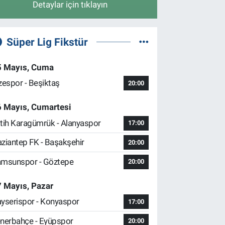
Detaylar için tıklayın
Süper Lig Fikstür
5 Mayıs, Cuma
zespor - Beşiktaş
20:00
6 Mayıs, Cumartesi
tih Karagümrük - Alanyaspor
17:00
ziantep FK - Başakşehir
20:00
msunspor - Göztepe
20:00
 Mayıs, Pazar
yserispor - Konyaspor
17:00
nerbahçe - Eyüpspor
20:00