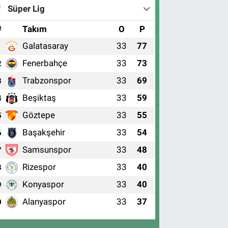
Süper Lig
#
Takım
O
P
Galatasaray
33
77
1
Fenerbahçe
33
73
2
Trabzonspor
33
69
3
Beşiktaş
33
59
4
Göztepe
33
55
5
Başakşehir
33
54
6
Samsunspor
33
48
7
Rizespor
33
40
8
Konyaspor
33
40
9
Alanyaspor
33
37
0