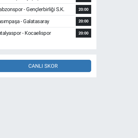
abzonspor - Gençlerbirliği S.K.
20:00
sımpaşa - Galatasaray
20:00
talyaspor - Kocaelispor
20:00
CANLI SKOR