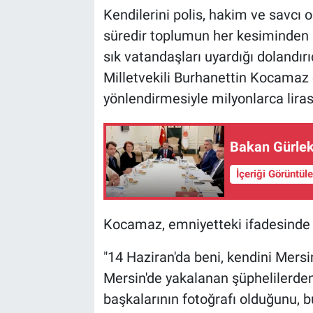
Kendilerini polis, hakim ve savcı o
süredir toplumun her kesiminden in
sık vatandaşları uyardığı dolandırı
Milletvekili Burhanettin Kocamaz 
yönlendirmesiyle milyonlarca lirasın
Bakan Gürlek
İçeriği Görüntül
Kocamaz, emniyetteki ifadesinde y
"14 Haziran'da beni, kendini Mers
Mersin'de yakalanan şüphelilerden 
başkalarının fotoğrafı olduğunu, b