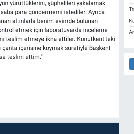
yon yürüttüklerini, şüphelileri yakalamak
Tr
hesaba para göndermemi istediler. Ayrıca
anan altınlarla benim evimde bulunan
Ka
kontrol etmek için laboratuvarda inceleme
An
mı teslim etmeye ikna ettiler. Konutkent'teki
ı çanta içerisine koymak suretiyle Başkent
sa teslim ettim."