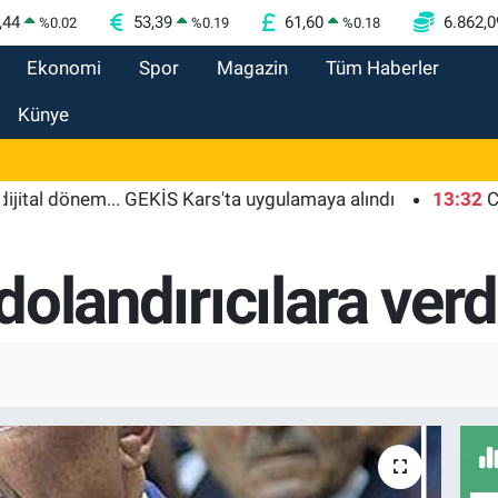
,44
53,39
61,60
6.862,0
%
0.02
%
0.19
%
0.18
Ekonomi
Spor
Magazin
Tüm Haberler
Künye
l dönem... GEKİS Kars'ta uygulamaya alındı
13:32
Cumhur
 dolandırıcılara verd