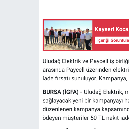
Kayseri Kocas
İçeriği Görüntül
Uludağ Elektrik ve Paycell iş birli
arasında Paycell üzerinden elektr
iade fırsatı sunuluyor. Kampanya, 
BURSA (İGFA) -
Uludağ Elektrik, 
sağlayacak yeni bir kampanyayı haya
düzenlenen kampanya kapsamında, e
ödeyen müşteriler 50 TL nakit iade