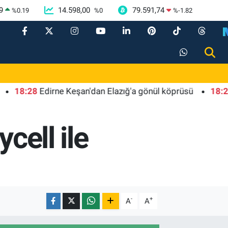
9
14.598,00
79.591,74
%
0.19
%
0
%
-1.82
:28
Edirne Keşan'dan Elazığ'a gönül köprüsü
18:23
İsta
cell ile
-
+
A
A