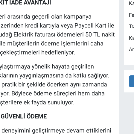
İT İADE AVANTAJI
Ka
Fe
eri arasında geçerli olan kampanya
rinden kredi kartıyla veya Paycell Kart ile
Tr
ludağ Elektrik faturası ödemeleri 50 TL nakit
Ka
le müşterilerin ödeme işlemlerini daha
An
erçekleştirmeleri hedefleniyor.
ylaştırmaya yönelik hayata geçirilen
larının yaygınlaşmasına da katkı sağlıyor.
ve pratik bir şekilde öderken aynı zamanda
iliyor. Böylece ödeme süreçleri hem daha
şterilere ek fayda sunuluyor.
 GÜVENLİ ÖDEME
i deneyimini geliştirmeye devam ettiklerini