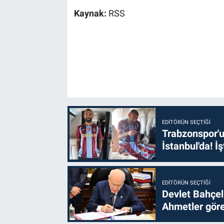
Kaynak:
RSS
EDITÖRÜN SEÇTIĞI
Trabzonspor'u
İstanbul'da! İş
EDITÖRÜN SEÇTIĞI
Devlet Bahçel
Ahmetler göre