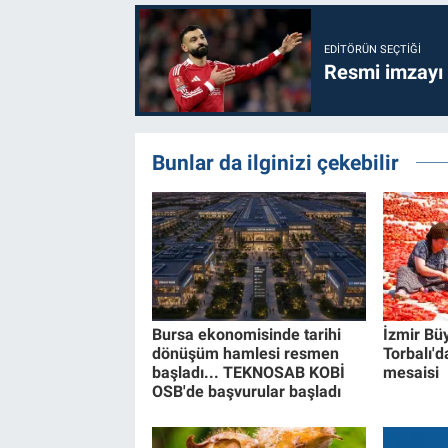
EDITÖRÜN SEÇTIĞI
Resmi imzayı
Bunlar da ilginizi çekebilir
Bursa ekonomisinde tarihi
İzmir Bü
dönüşüm hamlesi resmen
Torbalı'da
başladı... TEKNOSAB KOBİ
mesaisi
OSB'de başvurular başladı