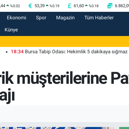
,44
53,39
61,60
6.862,0
%
0.02
%
0.19
%
0.18
Ekonomi
Spor
Magazin
Tüm Haberler
Künye
8:34
Bursa Tabip Odası: Hekimlik 5 dakikaya sığmaz
18
ik müşterilerine Pay
jı