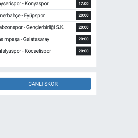
yserispor - Konyaspor
17:00
nerbahçe - Eyüpspor
20:00
abzonspor - Gençlerbirliği S.K.
20:00
sımpaşa - Galatasaray
20:00
talyaspor - Kocaelispor
20:00
CANLI SKOR