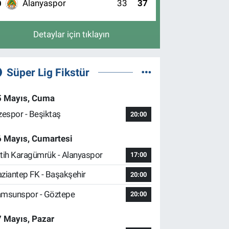
Alanyaspor
33
37
0
Detaylar için tıklayın
Süper Lig Fikstür
5 Mayıs, Cuma
zespor - Beşiktaş
20:00
6 Mayıs, Cumartesi
tih Karagümrük - Alanyaspor
17:00
ziantep FK - Başakşehir
20:00
msunspor - Göztepe
20:00
 Mayıs, Pazar