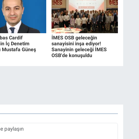
bas Cardif
İMES OSB geleceğin
nin İç Denetim
sanayisini inşa ediyor!
ü Mustafa Güneş
Sanayinin geleceği İMES
OSB'de konuşuldu