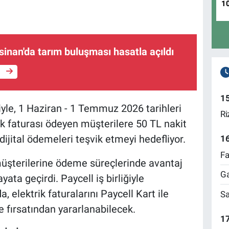
1
inan'da tarım buluşması hasatla açıldı
e
1
ğiyle, 1 Haziran - 1 Temmuz 2026 tarihleri
Ri
ik faturası ödeyen müşterilere 50 TL nakit
dijital ödemeleri teşvik etmeyi hedefliyor.
1
Fa
müşterilerine ödeme süreçlerinde avantaj
Ga
ta geçirdi. Paycell iş birliğiyle
lektrik faturalarını Paycell Kart ile
Sa
 fırsatından yararlanabilecek.
17