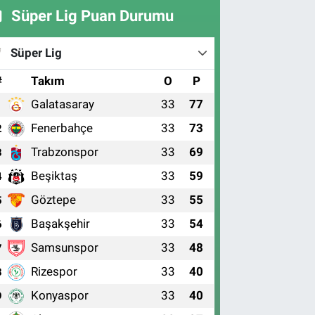
Süper Lig Puan Durumu
Süper Lig
#
Takım
O
P
Galatasaray
33
77
1
Fenerbahçe
33
73
2
Trabzonspor
33
69
3
Beşiktaş
33
59
4
Göztepe
33
55
5
Başakşehir
33
54
6
Samsunspor
33
48
7
Rizespor
33
40
8
Konyaspor
33
40
9