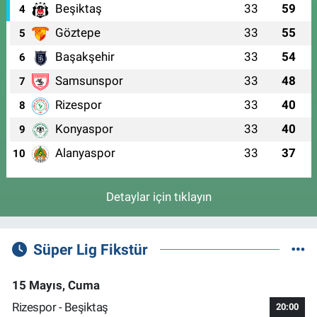
Beşiktaş
33
59
4
Göztepe
33
55
5
Başakşehir
33
54
6
Samsunspor
33
48
7
Rizespor
33
40
8
Konyaspor
33
40
9
Alanyaspor
33
37
10
Detaylar için tıklayın
Süper Lig Fikstür
15 Mayıs, Cuma
Rizespor - Beşiktaş
20:00