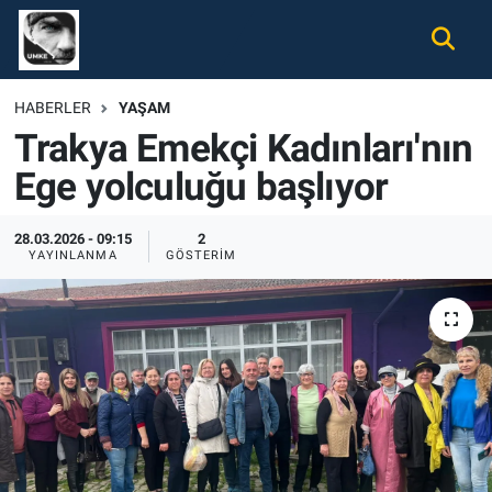
Gündem
Nöbetçi Eczaneler
HABERLER
YAŞAM
Trakya Emekçi Kadınları'nın
Ekonomi
Hava Durumu
Ege yolculuğu başlıyor
Spor
Namaz Vakitleri
28.03.2026 - 09:15
2
Magazin
Trafik Durumu
YAYINLANMA
GÖSTERIM
Tüm Haberler
Süper Lig Puan Durumu ve Fikstür
İletişim
Tüm Manşetler
Künye
Son Dakika Haberleri
Haber Arşivi