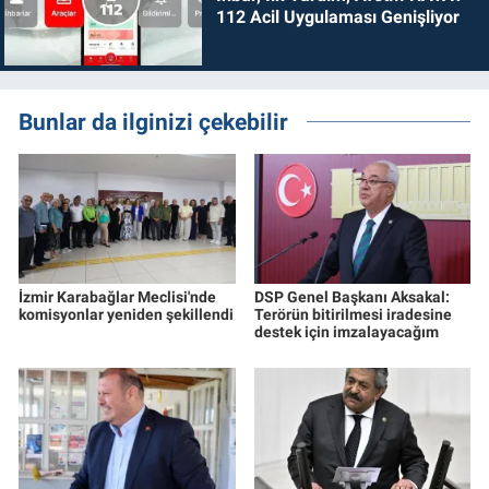
112 Acil Uygulaması Genişliyor
Bunlar da ilginizi çekebilir
İzmir Karabağlar Meclisi'nde
DSP Genel Başkanı Aksakal:
komisyonlar yeniden şekillendi
Terörün bitirilmesi iradesine
destek için imzalayacağım