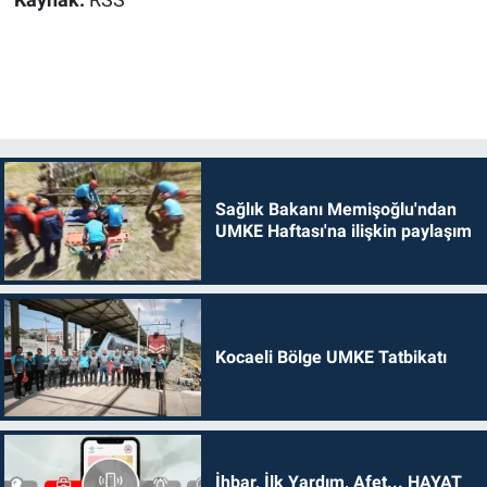
Kaynak:
RSS
Sağlık Bakanı Memişoğlu'ndan
UMKE Haftası'na ilişkin paylaşım
Kocaeli Bölge UMKE Tatbikatı
İhbar, İlk Yardım, Afet... HAYAT