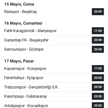
15 Mayıs, Cuma
Rizespor - Beşiktaş
20:00
16 Mayıs, Cumartesi
Fatih Karagümrük - Alanyaspor
17:00
Gaziantep FK - Başakşehir
20:00
Samsunspor - Göztepe
20:00
17 Mayıs, Pazar
Kayserispor - Konyaspor
17:00
Fenerbahçe - Eyüpspor
20:00
Trabzonspor - Gençlerbirliği S.K.
20:00
Kasımpaşa - Galatasaray
20:00
Antalyaspor - Kocaelispor
20:00