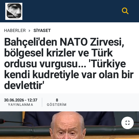
Gündem
Nöbetçi Eczaneler
HABERLER
SIYASET
Bahçeli'den NATO Zirvesi,
Ekonomi
Hava Durumu
bölgesel krizler ve Türk
Spor
Namaz Vakitleri
ordusu vurgusu... 'Türkiye
Magazin
Trafik Durumu
kendi kudretiyle var olan bir
devlettir'
Tüm Haberler
Süper Lig Puan Durumu ve Fikstür
30.06.2026 - 12:37
8
İletişim
Tüm Manşetler
YAYINLANMA
GÖSTERIM
Künye
Son Dakika Haberleri
Haber Arşivi