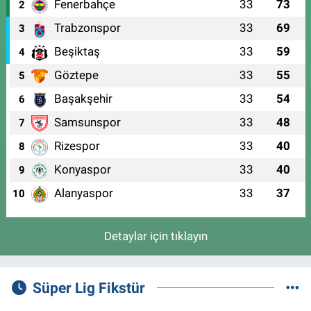
Fenerbahçe
33
73
2
Trabzonspor
33
69
3
Beşiktaş
33
59
4
Göztepe
33
55
5
Başakşehir
33
54
6
Samsunspor
33
48
7
Rizespor
33
40
8
Konyaspor
33
40
9
Alanyaspor
33
37
10
Detaylar için tıklayın
Süper Lig Fikstür