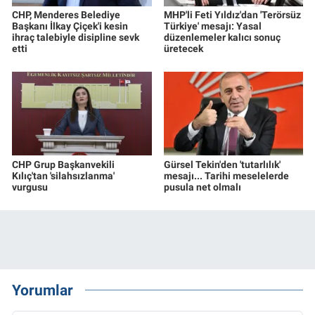
CHP, Menderes Belediye
MHP'li Feti Yıldız'dan 'Terörsüz
Başkanı İlkay Çiçek'i kesin
Türkiye' mesajı: Yasal
ihraç talebiyle disipline sevk
düzenlemeler kalıcı sonuç
etti
üretecek
CHP Grup Başkanvekili
Gürsel Tekin'den 'tutarlılık'
Kılıç'tan 'silahsızlanma'
mesajı... Tarihi meselelerde
vurgusu
pusula net olmalı
Yorumlar