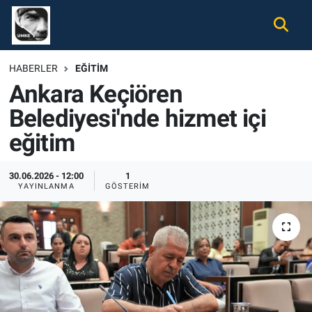
Gündem
Nöbetçi Eczaneler
HABERLER
EĞITIM
Ankara Keçiören
Ekonomi
Hava Durumu
Belediyesi'nde hizmet içi
Spor
Namaz Vakitleri
eğitim
Magazin
Trafik Durumu
30.06.2026 - 12:00
1
YAYINLANMA
GÖSTERIM
Tüm Haberler
Süper Lig Puan Durumu ve Fikstür
İletişim
Tüm Manşetler
Künye
Son Dakika Haberleri
Haber Arşivi