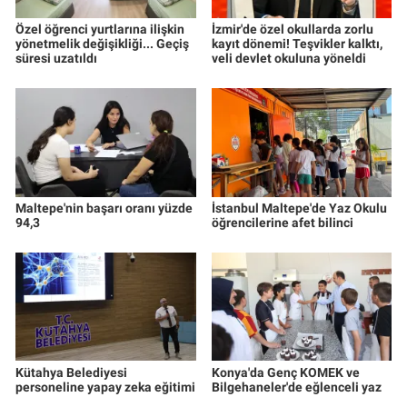
Özel öğrenci yurtlarına ilişkin
İzmir'de özel okullarda zorlu
yönetmelik değişikliği... Geçiş
kayıt dönemi! Teşvikler kalktı,
süresi uzatıldı
veli devlet okuluna yöneldi
Maltepe'nin başarı oranı yüzde
İstanbul Maltepe'de Yaz Okulu
94,3
öğrencilerine afet bilinci
Kütahya Belediyesi
Konya'da Genç KOMEK ve
personeline yapay zeka eğitimi
Bilgehaneler'de eğlenceli yaz