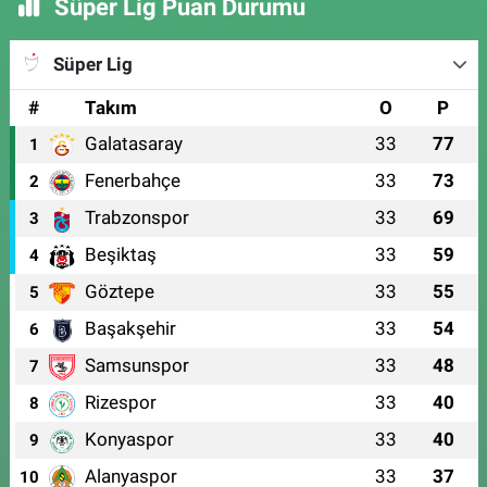
Süper Lig Puan Durumu
Süper Lig
#
Takım
O
P
Galatasaray
33
77
1
Fenerbahçe
33
73
2
Trabzonspor
33
69
3
Beşiktaş
33
59
4
Göztepe
33
55
5
Başakşehir
33
54
6
Samsunspor
33
48
7
Rizespor
33
40
8
Konyaspor
33
40
9
Alanyaspor
33
37
10