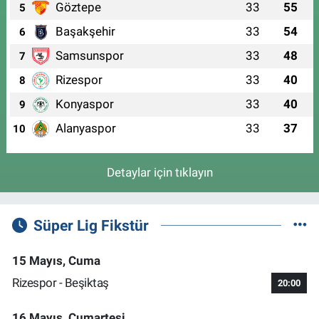
Göztepe
33
55
5
Başakşehir
33
54
6
Samsunspor
33
48
7
Rizespor
33
40
8
Konyaspor
33
40
9
Alanyaspor
33
37
10
Detaylar için tıklayın
Süper Lig Fikstür
15 Mayıs, Cuma
Rizespor - Beşiktaş
20:00
16 Mayıs, Cumartesi