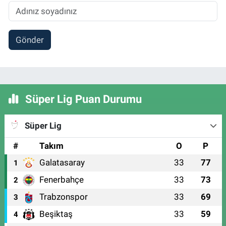
Gönder
Süper Lig Puan Durumu
Süper Lig
#
Takım
O
P
Galatasaray
33
77
1
Fenerbahçe
33
73
2
Trabzonspor
33
69
3
Beşiktaş
33
59
4