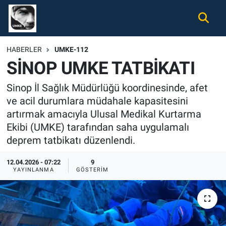
Gündem
Nöbetçi Eczaneler
HABERLER
UMKE-112
SİNOP UMKE TATBİKATI
Ekonomi
Hava Durumu
Sinop İl Sağlık Müdürlüğü koordinesinde, afet
Spor
Namaz Vakitleri
ve acil durumlara müdahale kapasitesini
artırmak amacıyla Ulusal Medikal Kurtarma
Magazin
Trafik Durumu
Ekibi (UMKE) tarafından saha uygulamalı
deprem tatbikatı düzenlendi.
Tüm Haberler
Süper Lig Puan Durumu ve Fikstür
12.04.2026 - 07:22
9
İletişim
Tüm Manşetler
YAYINLANMA
GÖSTERIM
Künye
Son Dakika Haberleri
Haber Arşivi