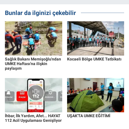
Bunlar da ilginizi çekebilir
Sağlık Bakanı Memişoğlu'ndan
Kocaeli Bölge UMKE Tatbikatı
UMKE Haftası'na ilişkin
paylaşım
İhbar, İlk Yardım, Afet... HAYAT
UŞAK'TA UMKE EĞİTİMİ
112 Acil Uygulaması Genişliyor