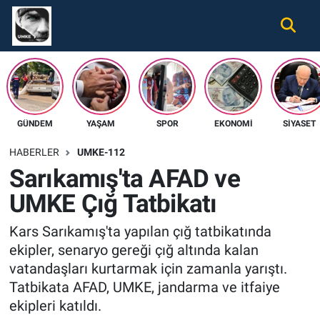
Gündem
Nöbetçi Eczaneler
Ekonomi
Hava Durumu
GÜNDEM
YAŞAM
SPOR
EKONOMI
SIYASET
Spor
Namaz Vakitleri
HABERLER
UMKE-112
Magazin
Trafik Durumu
Sarıkamış'ta AFAD ve
UMKE Çığ Tatbikatı
Tüm Haberler
Süper Lig Puan Durumu ve Fikstür
Kars Sarıkamış'ta yapılan çığ tatbikatında
İletişim
Tüm Manşetler
ekipler, senaryo gereği çığ altında kalan
vatandaşları kurtarmak için zamanla yarıştı.
Künye
Son Dakika Haberleri
Tatbikata AFAD, UMKE, jandarma ve itfaiye
ekipleri katıldı.
Haber Arşivi