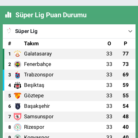
Süper Lig Puan Durumu
Süper Lig
#
Takım
O
P
Galatasaray
33
77
1
Fenerbahçe
33
73
2
Trabzonspor
33
69
3
Beşiktaş
33
59
4
Göztepe
33
55
5
Başakşehir
33
54
6
Samsunspor
33
48
7
Rizespor
33
40
8
Konyaspor
33
40
9