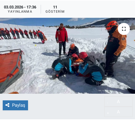
03.03.2026 - 17:36
11
YAYINLANMA
GÖSTERIM
A
-
Paylaş
A
+