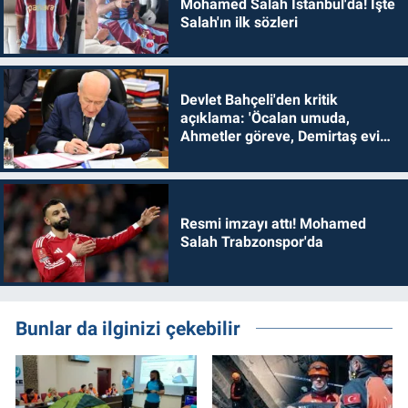
Mohamed Salah İstanbul'da! İşte
Salah'ın ilk sözleri
Devlet Bahçeli'den kritik
açıklama: 'Öcalan umuda,
Ahmetler göreve, Demirtaş evine
dönmelidir'
Resmi imzayı attı! Mohamed
Salah Trabzonspor'da
Bunlar da ilginizi çekebilir