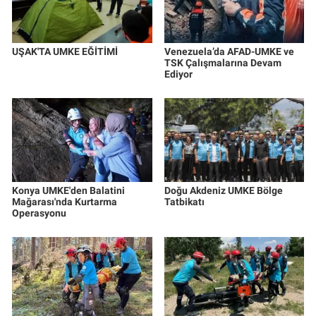
UŞAK'TA UMKE EĞİTİMİ
Venezuela’da AFAD-UMKE ve
TSK Çalışmalarına Devam
Ediyor
Konya UMKE'den Balatini
Doğu Akdeniz UMKE Bölge
Mağarası'nda Kurtarma
Tatbikatı
Operasyonu