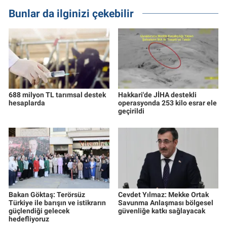
Bunlar da ilginizi çekebilir
688 milyon TL tarımsal destek
Hakkari'de JİHA destekli
hesaplarda
operasyonda 253 kilo esrar ele
geçirildi
Bakan Göktaş: Terörsüz
Cevdet Yılmaz: Mekke Ortak
Türkiye ile barışın ve istikrarın
Savunma Anlaşması bölgesel
güçlendiği gelecek
güvenliğe katkı sağlayacak
hedefliyoruz