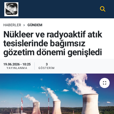
Gündem
Nöbetçi Eczaneler
HABERLER
GÜNDEM
Nükleer ve radyoaktif atık
Ekonomi
Hava Durumu
tesislerinde bağımsız
Spor
Namaz Vakitleri
gözetim dönemi genişledi
Magazin
Trafik Durumu
19.06.2026 - 10:25
3
YAYINLANMA
GÖSTERIM
Tüm Haberler
Süper Lig Puan Durumu ve Fikstür
İletişim
Tüm Manşetler
Künye
Son Dakika Haberleri
Haber Arşivi