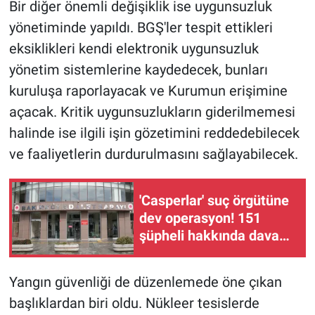
Bir diğer önemli değişiklik ise uygunsuzluk
yönetiminde yapıldı. BGŞ'ler tespit ettikleri
eksiklikleri kendi elektronik uygunsuzluk
yönetim sistemlerine kaydedecek, bunları
kuruluşa raporlayacak ve Kurumun erişimine
açacak. Kritik uygunsuzlukların giderilmemesi
halinde ise ilgili işin gözetimini reddedebilecek
ve faaliyetlerin durdurulmasını sağlayabilecek.
'Casperlar' suç örgütüne
dev operasyon! 151
şüpheli hakkında dava
açıldı
Yangın güvenliği de düzenlemede öne çıkan
başlıklardan biri oldu. Nükleer tesislerde