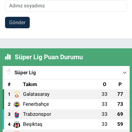
Gönder
Süper Lig Puan Durumu
Süper Lig
#
Takım
O
P
Galatasaray
33
77
1
Fenerbahçe
33
73
2
Trabzonspor
33
69
3
Beşiktaş
33
59
4