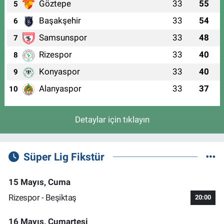
Göztepe
33
55
5
Başakşehir
33
54
6
Samsunspor
33
48
7
Rizespor
33
40
8
Konyaspor
33
40
9
Alanyaspor
33
37
10
Detaylar için tıklayın
Süper Lig Fikstür
15 Mayıs, Cuma
Rizespor - Beşiktaş
20:00
16 Mayıs, Cumartesi