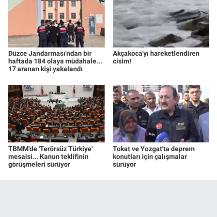
Düzce Jandarması'ndan bir
Akçakoca'yı hareketlendiren
haftada 184 olaya müdahale...
cisim!
17 aranan kişi yakalandı
TBMM'de 'Terörsüz Türkiye'
Tokat ve Yozgat'ta deprem
mesaisi... Kanun teklifinin
konutları için çalışmalar
görüşmeleri sürüyor
sürüyor