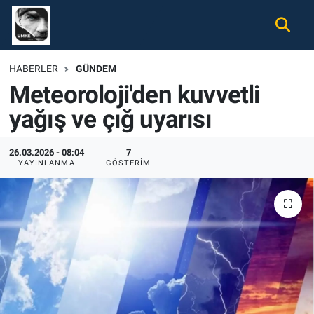
Gündem
Nöbetçi Eczaneler
HABERLER
GÜNDEM
Meteoroloji'den kuvvetli
Ekonomi
Hava Durumu
yağış ve çığ uyarısı
Spor
Namaz Vakitleri
26.03.2026 - 08:04
7
Magazin
Trafik Durumu
YAYINLANMA
GÖSTERIM
Tüm Haberler
Süper Lig Puan Durumu ve Fikstür
İletişim
Tüm Manşetler
Künye
Son Dakika Haberleri
Haber Arşivi