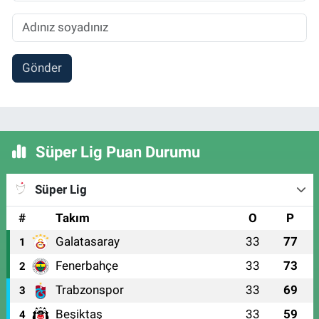
Gönder
Süper Lig Puan Durumu
Süper Lig
#
Takım
O
P
Galatasaray
33
77
1
Fenerbahçe
33
73
2
Trabzonspor
33
69
3
Beşiktaş
33
59
4