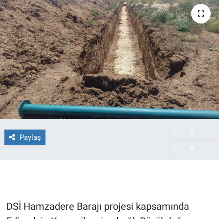
A
-
Paylaş
A
+
DSİ Hamzadere Barajı projesi kapsamında