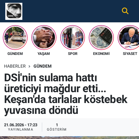
Gündem
Nöbetçi Eczaneler
Ekonomi
Hava Durumu
GÜNDEM
YAŞAM
SPOR
EKONOMI
SIYASET
Spor
Namaz Vakitleri
HABERLER
GÜNDEM
Magazin
Trafik Durumu
DSİ'nin sulama hattı
üreticiyi mağdur etti...
Tüm Haberler
Süper Lig Puan Durumu ve Fikstür
Keşan'da tarlalar köstebek
İletişim
Tüm Manşetler
yuvasına döndü
Künye
Son Dakika Haberleri
21.06.2026 - 17:23
1
YAYINLANMA
GÖSTERIM
Haber Arşivi