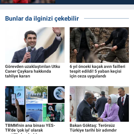
Bunlar da ilginizi çekebilir
Görevden uzaklaştırılan Utku
6 yıl önceki kaçak avın failleri
Caner Çaykara hakkında
tespit edildi! 5 yaban keçisi
tahliye kararı
için ceza uygulandı
TBMM'nin ana binası YES-
Bakan Göktaş: Terörsüz
TR'de 'çok iyi' olarak
Türkiye tarihi bir adımdır