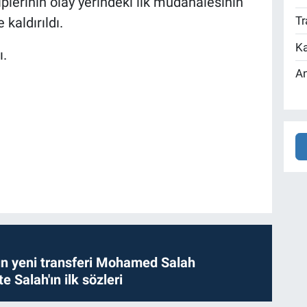
iplerinin olay yerindeki ilk müdahalesinin
Tr
kaldırıldı.
Ka
ı.
An
n yeni transferi Mohamed Salah
te Salah'ın ilk sözleri