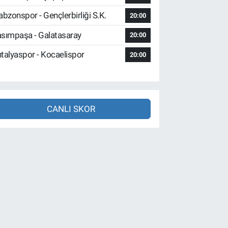
abzonspor - Gençlerbirliği S.K.
20:00
sımpaşa - Galatasaray
20:00
talyaspor - Kocaelispor
20:00
CANLI SKOR