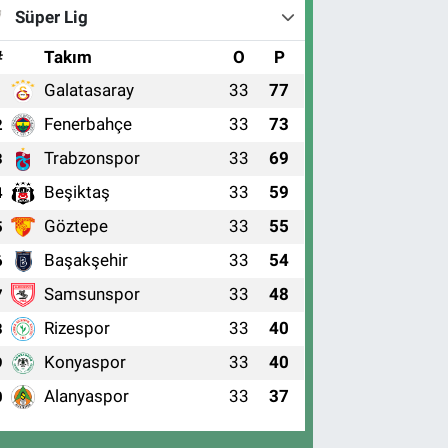
Süper Lig
#
Takım
O
P
Galatasaray
33
77
1
Fenerbahçe
33
73
2
Trabzonspor
33
69
3
Beşiktaş
33
59
4
Göztepe
33
55
5
Başakşehir
33
54
6
Samsunspor
33
48
7
Rizespor
33
40
8
Konyaspor
33
40
9
Alanyaspor
33
37
0