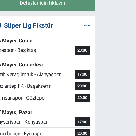
Detaylar için tıklayın
Süper Lig Fikstür
5 Mayıs, Cuma
zespor - Beşiktaş
20:00
6 Mayıs, Cumartesi
tih Karagümrük - Alanyaspor
17:00
ziantep FK - Başakşehir
20:00
msunspor - Göztepe
20:00
 Mayıs, Pazar
yserispor - Konyaspor
17:00
nerbahçe - Eyüpspor
20:00