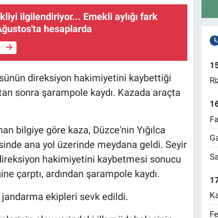
iyi ilgilendiriyor... Emekli aylığı fark
Ağustos'ta hesaplarda
e
1
sünün direksiyon hakimiyetini kaybettiği
Ri
ıktan sonra şarampole kaydı. Kazada araçta
1
Fa
nan bilgiye göre kaza, Düzce'nin Yığılca
Ga
isinde ana yol üzerinde meydana geldi. Seyir
Sa
direksiyon hakimiyetini kaybetmesi sonucu
ğine çarptı, ardından şarampole kaydı.
17
Ka
 jandarma ekipleri sevk edildi.
Fe