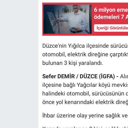
6 milyon emekl
ödemeleri 7 
İçeriği Görüntül
Düzce'nin Yığılca ilçesinde sürücü
otomobil, elektrik direğine çarpt
bulunan 3 kişi yaralandı.
Sefer DEMİR / DÜZCE (İGFA) -
Alı
ilçesine bağlı Yağcılar köyü mevk
halindeki otomobil, sürücüsünün 
önce yol kenarındaki elektrik dire
İhbar üzerine olay yerine sağlık ve