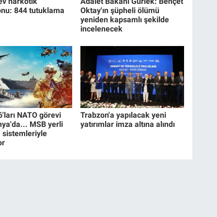
ev narkotik
Adalet Bakanı Gürlek: Behçet
nu: 844 tutuklama
Oktay'ın şüpheli ölümü
yeniden kapsamlı şekilde
incelenecek
6'ları NATO görevi
Trabzon'a yapılacak yeni
nya'da... MSB yerli
yatırımlar imza altına alındı
sistemleriyle
or