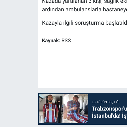
Kazada yaralanan 3 kişi, sağlık ek
ardından ambulanslarla hastaneye 
Kazayla ilgili soruşturma başlatıld
Kaynak:
RSS
EDITÖRÜN SEÇTIĞI
Trabzonspor'u
İstanbul'da! İş