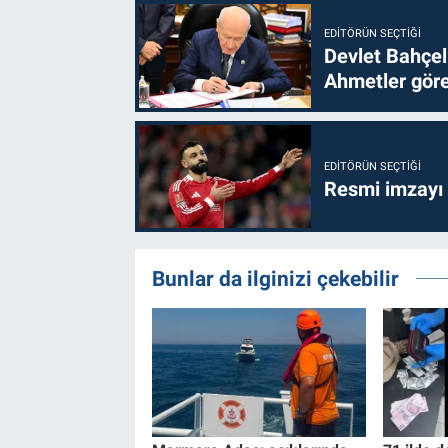
EDITÖRÜN SEÇTIĞI
Devlet Bahçel
Ahmetler göre
EDITÖRÜN SEÇTIĞI
Resmi imzayı
Bunlar da ilginizi çekebilir