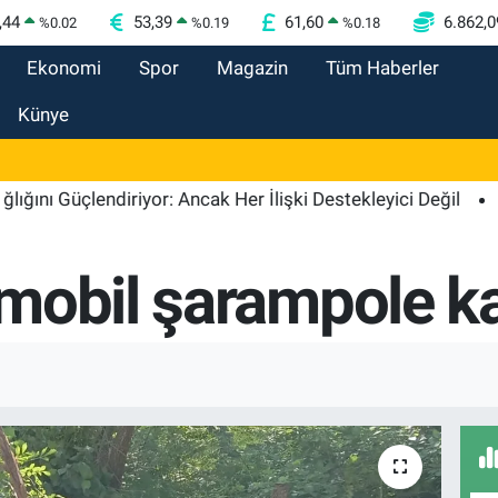
,44
53,39
61,60
6.862,0
%
0.02
%
0.19
%
0.18
Ekonomi
Spor
Magazin
Tüm Haberler
Künye
Güçlendiriyor: Ancak Her İlişki Destekleyici Değil
17:23
obil şarampole kay