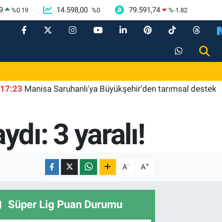
9
14.598,00
79.591,74
%
0.19
%
0
%
-1.82
Manisa Saruhanlı'ya Büyükşehir'den tarımsal destek
17:
dı: 3 yaralı!
-
+
A
A
Süper Lig Puan Durumu