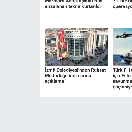
Marmara Adası açıklarında
71 ilde d
arızalanan tekne kurtarıldı
operasyo
İzmit Belediyesi'nden Ruhsat
Türk F-1
Müdürlüğü iddialarına
için Esto
açıklama
savunma 
güçleniy