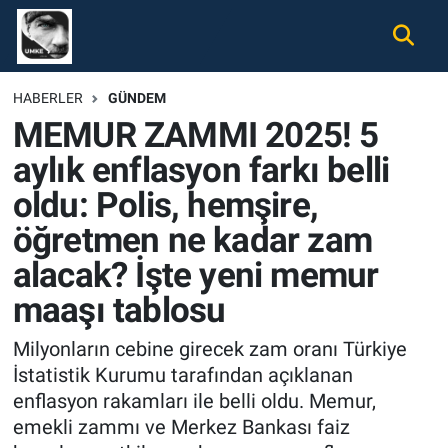
Gündem
Nöbetçi Eczaneler
HABERLER
GÜNDEM
MEMUR ZAMMI 2025! 5
Ekonomi
Hava Durumu
aylık enflasyon farkı belli
Spor
Namaz Vakitleri
oldu: Polis, hemşire,
Magazin
Trafik Durumu
öğretmen ne kadar zam
alacak? İşte yeni memur
Tüm Haberler
Süper Lig Puan Durumu ve Fikstür
maaşı tablosu
İletişim
Tüm Manşetler
Milyonların cebine girecek zam oranı Türkiye
İstatistik Kurumu tarafından açıklanan
Künye
Son Dakika Haberleri
enflasyon rakamları ile belli oldu. Memur,
emekli zammı ve Merkez Bankası faiz
Haber Arşivi