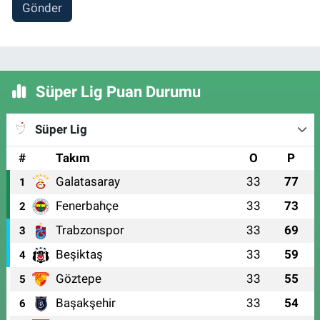
Gönder
Süper Lig Puan Durumu
Süper Lig
#
Takım
O
P
Galatasaray
33
77
1
Fenerbahçe
33
73
2
Trabzonspor
33
69
3
Beşiktaş
33
59
4
Göztepe
33
55
5
Başakşehir
33
54
6