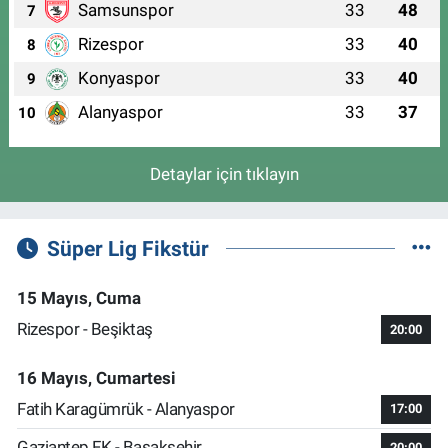
Samsunspor
33
48
7
Rizespor
33
40
8
Konyaspor
33
40
9
Alanyaspor
33
37
10
Detaylar için tıklayın
Süper Lig Fikstür
15 Mayıs, Cuma
Rizespor - Beşiktaş
20:00
16 Mayıs, Cumartesi
Fatih Karagümrük - Alanyaspor
17:00
Gaziantep FK - Başakşehir
20:00