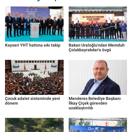
Kayseri YHT hattına sıkı takip
Bakan Uraloğlu'ndan Memduh
Çolakbayrakdar'a övgü
Çocuk adalet sisteminde yeni
Menderes Belediye Başkanı
dönem
İlkay Çiçek görevden
uzaklaştırıldı