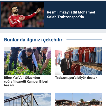
Resmi imzayı attı! Mohamed
Salah Trabzonspor'da
Bunlar da ilginizi çekebilir
Bilecik'te Vali Sözer'den
Trabzonspor'a büyük destek
coğrafi işaretli Kamber Biberi
hasadı