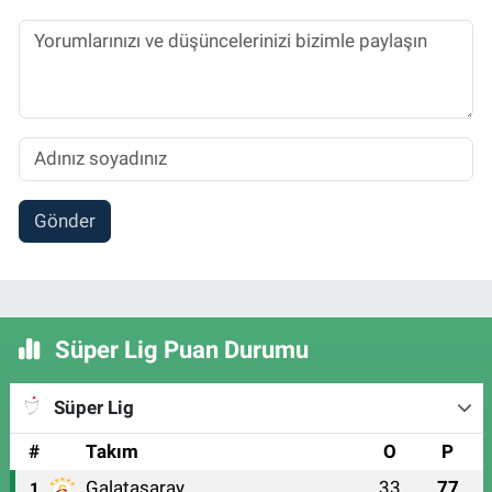
Gönder
Süper Lig Puan Durumu
Süper Lig
#
Takım
O
P
Galatasaray
33
77
1