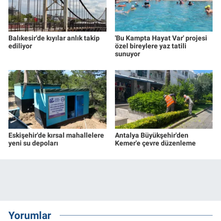
Balıkesir'de kıyılar anlık takip
'Bu Kampta Hayat Var' projesi
ediliyor
özel bireylere yaz tatili
sunuyor
Eskişehir'de kırsal mahallelere
Antalya Büyükşehir'den
yeni su depoları
Kemer'e çevre düzenleme
Yorumlar