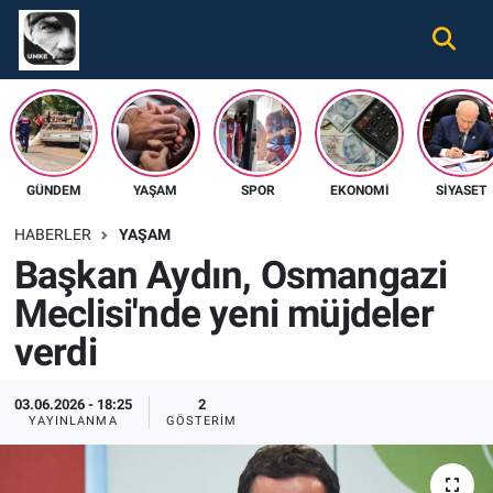
Gündem
Nöbetçi Eczaneler
Ekonomi
Hava Durumu
GÜNDEM
YAŞAM
SPOR
EKONOMI
SIYASET
Spor
Namaz Vakitleri
HABERLER
YAŞAM
Magazin
Trafik Durumu
Başkan Aydın, Osmangazi
Meclisi'nde yeni müjdeler
Tüm Haberler
Süper Lig Puan Durumu ve Fikstür
verdi
İletişim
Tüm Manşetler
03.06.2026 - 18:25
2
Künye
Son Dakika Haberleri
YAYINLANMA
GÖSTERIM
Haber Arşivi