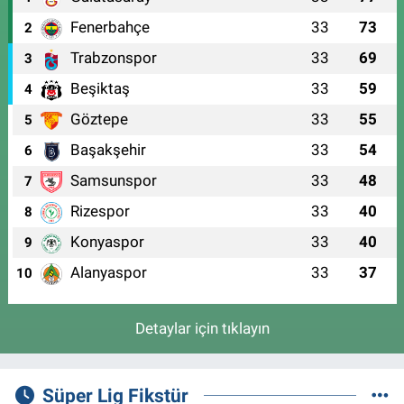
Fenerbahçe
33
73
2
Trabzonspor
33
69
3
Beşiktaş
33
59
4
Göztepe
33
55
5
Başakşehir
33
54
6
Samsunspor
33
48
7
Rizespor
33
40
8
Konyaspor
33
40
9
Alanyaspor
33
37
10
Detaylar için tıklayın
Süper Lig Fikstür