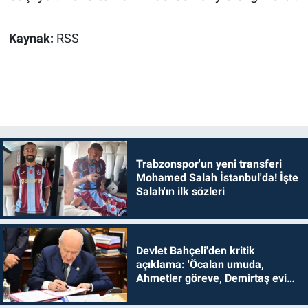
Kaynak:
RSS
Trabzonspor'un yeni transferi
Mohamed Salah İstanbul'da! İşte
Salah'ın ilk sözleri
Devlet Bahçeli'den kritik
açıklama: 'Öcalan umuda,
Ahmetler göreve, Demirtaş evine
dönmelidir'