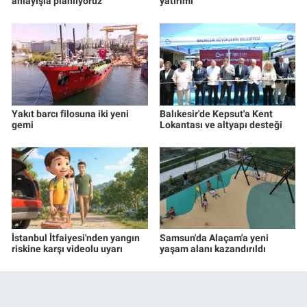
anlayışla planlıyoruz
yatırımı
Yakıt barcı filosuna iki yeni
Balıkesir'de Kepsut'a Kent
gemi
Lokantası ve altyapı desteği
İstanbul İtfaiyesi'nden yangın
Samsun'da Alaçam'a yeni
riskine karşı videolu uyarı
yaşam alanı kazandırıldı