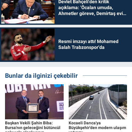
Devlet Bahçeli'den kritik
açıklama: 'Öcalan umuda,
Ahmetler göreve, Demirtaş evine
dönmelidir'
Resmi imzayı attı! Mohamed
Salah Trabzonspor'da
Bunlar da ilginizi çekebilir
Başkan Vekili Şahin Biba:
Kocaeli Darıca'ya
Bursa'nın geleceğini bütüncül
Büyükşehir'den modern ulaşım