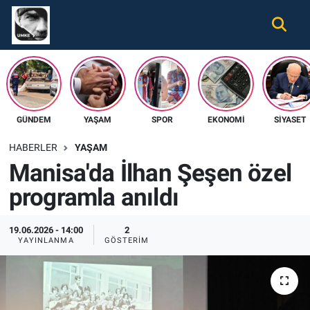
Gündem
Nöbetçi Eczaneler
Ekonomi
Hava Durumu
GÜNDEM
YAŞAM
SPOR
EKONOMI
SIYASET
Spor
Namaz Vakitleri
HABERLER
YAŞAM
Magazin
Trafik Durumu
Manisa'da İlhan Şeşen özel
programla anıldı
Tüm Haberler
Süper Lig Puan Durumu ve Fikstür
İletişim
Tüm Manşetler
19.06.2026 - 14:00
2
YAYINLANMA
GÖSTERIM
Künye
Son Dakika Haberleri
Haber Arşivi