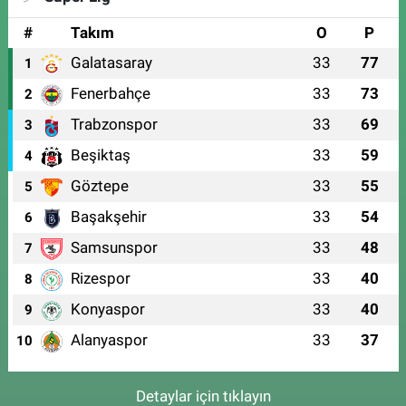
#
Takım
O
P
Galatasaray
33
77
1
Fenerbahçe
33
73
2
Trabzonspor
33
69
3
Beşiktaş
33
59
4
Göztepe
33
55
5
Başakşehir
33
54
6
Samsunspor
33
48
7
Rizespor
33
40
8
Konyaspor
33
40
9
Alanyaspor
33
37
10
Detaylar için tıklayın