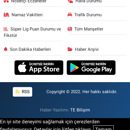
Nöbetçi Eczaneler
Hava Durumu
Namaz Vakitleri
Trafik Durumu
Süper Lig Puan Durumu ve
Tüm Manşetler
Fikstür
Son Dakika Haberleri
Haber Arşivi
RSS
Copyright © 2022. Her hakkı saklıdır.
Haber Yazılımı:
TE Bilişim
En iyi site deneyimi sağlamak için çerezlerden
faydalanıyoruz. Detaylar için lütfen tıklayın.
Tamam