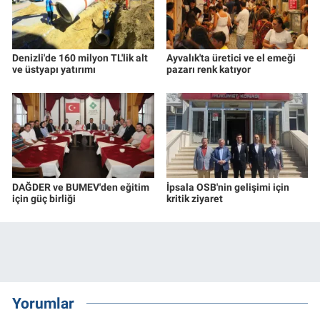
Denizli'de 160 milyon TL'lik alt
Ayvalık'ta üretici ve el emeği
ve üstyapı yatırımı
pazarı renk katıyor
DAĞDER ve BUMEV'den eğitim
İpsala OSB'nin gelişimi için
için güç birliği
kritik ziyaret
Yorumlar