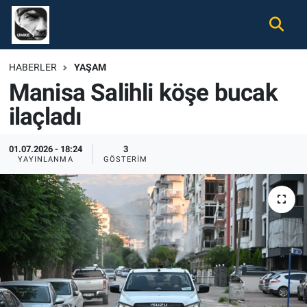
Gündem
Nöbetçi Eczaneler
HABERLER
YAŞAM
Manisa Salihli köşe bucak
Ekonomi
Hava Durumu
ilaçladı
Spor
Namaz Vakitleri
01.07.2026 - 18:24
3
Magazin
Trafik Durumu
YAYINLANMA
GÖSTERIM
Tüm Haberler
Süper Lig Puan Durumu ve Fikstür
İletişim
Tüm Manşetler
Künye
Son Dakika Haberleri
Haber Arşivi