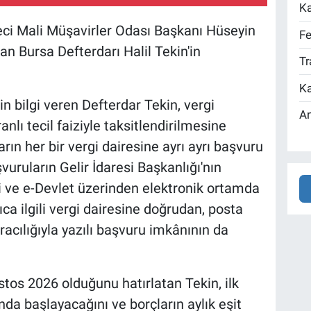
Ka
ci Mali Müşavirler Odası Başkanı Hüseyin
Fe
an Bursa Defterdarı Halil Tekin'in
Tr
Ka
 bilgi veren Defterdar Tekin, vergi
An
nlı tecil faiziyle taksitlendirilmesine
ların her bir vergi dairesine ayrı ayrı başvuru
şvuruların Gelir İdaresi Başkanlığı'nın
esi ve e-Devlet üzerinden elektronik ortamda
ıca ilgili vergi dairesine doğrudan, posta
aracılığıyla yazılı başvuru imkânının da
stos 2026 olduğunu hatırlatan Tekin, ilk
nda başlayacağını ve borçların aylık eşit