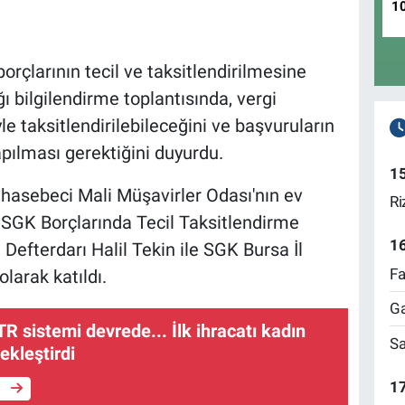
1
orçlarının tecil ve taksitlendirilmesine
ğı bilgilendirme toplantısında, vergi
yle taksitlendirilebileceğini ve başvuruların
pılması gerektiğini duyurdu.
1
hasebeci Mali Müşavirler Odası'nın ev
Ri
 SGK Borçlarında Tecil Taksitlendirme
1
 Defterdarı Halil Tekin ile SGK Bursa İl
Fa
arak katıldı.
Ga
TR sistemi devrede... İlk ihracatı kadın
Sa
ekleştirdi
17
e