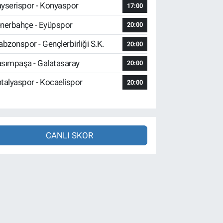
yserispor - Konyaspor
17:00
nerbahçe - Eyüpspor
20:00
abzonspor - Gençlerbirliği S.K.
20:00
sımpaşa - Galatasaray
20:00
talyaspor - Kocaelispor
20:00
CANLI SKOR