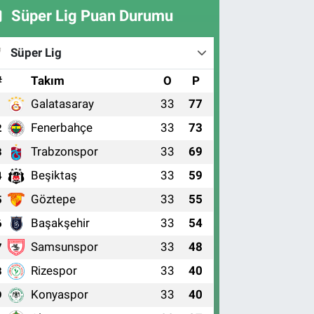
Süper Lig Puan Durumu
Süper Lig
#
Takım
O
P
Galatasaray
33
77
1
Fenerbahçe
33
73
2
Trabzonspor
33
69
3
Beşiktaş
33
59
4
Göztepe
33
55
5
Başakşehir
33
54
6
Samsunspor
33
48
7
Rizespor
33
40
8
Konyaspor
33
40
9