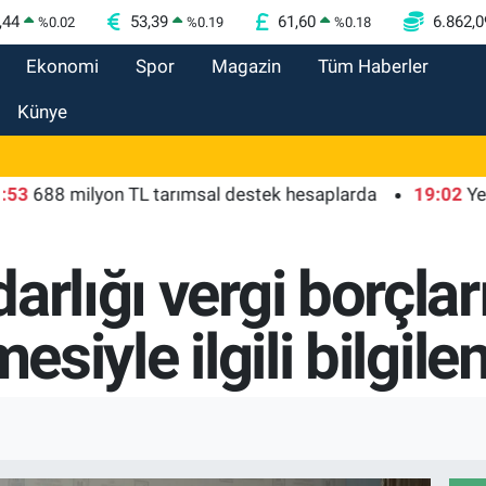
,44
53,39
61,60
6.862,0
%
0.02
%
0.19
%
0.18
Ekonomi
Spor
Magazin
Tüm Haberler
Künye
 milyon TL tarımsal destek hesaplarda
19:02
Yelkencil
arlığı vergi borçlar
esiyle ilgili bilgile