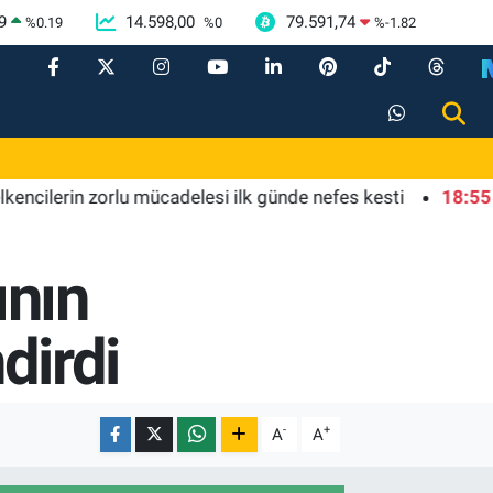
9
14.598,00
79.591,74
%
0.19
%
0
%
-1.82
erin zorlu mücadelesi ilk günde nefes kesti
18:55
Bursa'd
ının
ndirdi
-
+
A
A