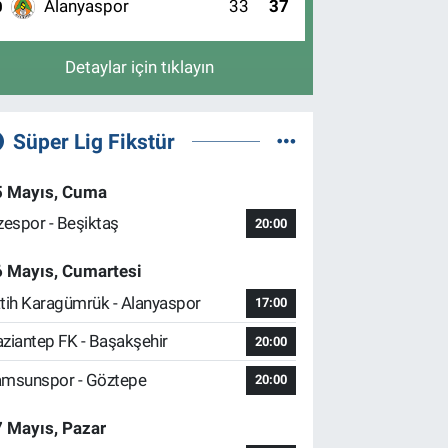
Alanyaspor
33
37
0
Detaylar için tıklayın
Süper Lig Fikstür
5 Mayıs, Cuma
zespor - Beşiktaş
20:00
6 Mayıs, Cumartesi
tih Karagümrük - Alanyaspor
17:00
ziantep FK - Başakşehir
20:00
msunspor - Göztepe
20:00
 Mayıs, Pazar