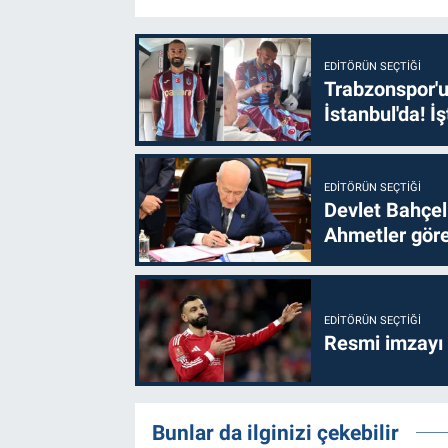
EDITÖRÜN SEÇTIĞI
Trabzonspor'u
İstanbul'da! İş
EDITÖRÜN SEÇTIĞI
Devlet Bahçel
Ahmetler göre
EDITÖRÜN SEÇTIĞI
Resmi imzayı
Bunlar da ilginizi çekebilir