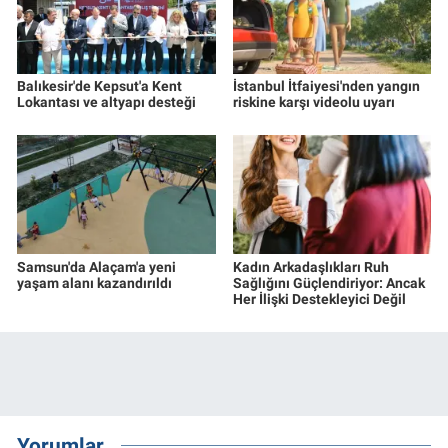
Balıkesir'de Kepsut'a Kent
İstanbul İtfaiyesi'nden yangın
Lokantası ve altyapı desteği
riskine karşı videolu uyarı
Samsun'da Alaçam'a yeni
Kadın Arkadaşlıkları Ruh
yaşam alanı kazandırıldı
Sağlığını Güçlendiriyor: Ancak
Her İlişki Destekleyici Değil
Yorumlar