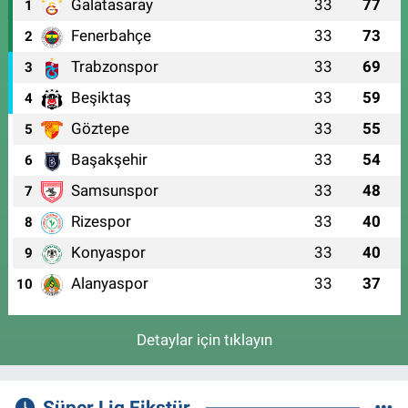
Galatasaray
33
77
1
Fenerbahçe
33
73
2
Trabzonspor
33
69
3
Beşiktaş
33
59
4
Göztepe
33
55
5
Başakşehir
33
54
6
Samsunspor
33
48
7
Rizespor
33
40
8
Konyaspor
33
40
9
Alanyaspor
33
37
10
Detaylar için tıklayın
Süper Lig Fikstür