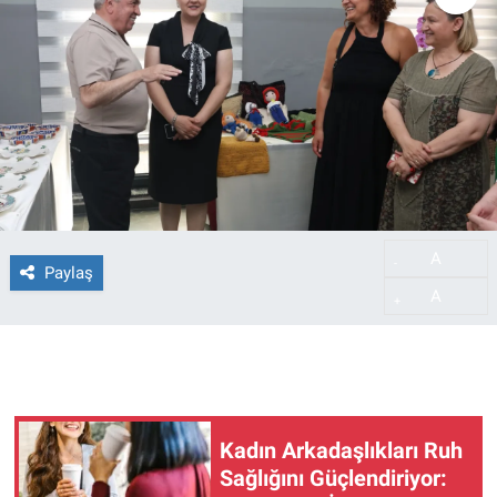
A
-
Paylaş
A
+
Kadın Arkadaşlıkları Ruh
Sağlığını Güçlendiriyor: